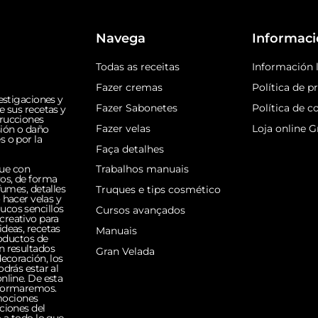
Navega
Informaci
Todas as receitas
Información 
Fazer cremas
Política de p
estigaciones y
Fazer Sabonetes
Política de c
e sus recetas y
trucciones
Fazer velas
Loja online G
sión o daño
s o por la
Faça detalhes
que con
Trabalhos manuais
vos, de forma
fumes, detalles
Truques e tips cosmético
hacer velas y
ucos sencillos
Cursos avançados
creativo para
ideas, recetas
Manuais
roductos de
n resultados
Gran Velada
ecoración, los
drás estar al
nline. De esta
nformaremos.
mociones
ciones del