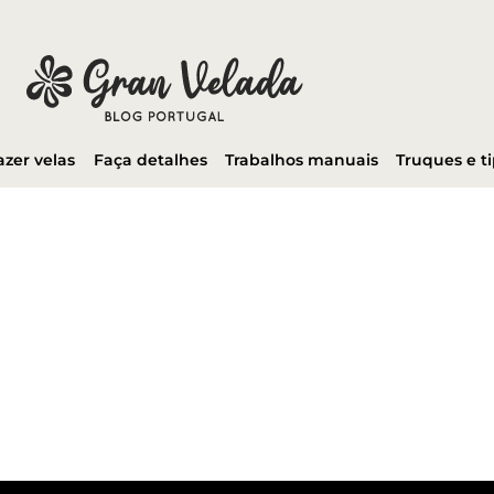
azer velas
Faça detalhes
Trabalhos manuais
Truques e t