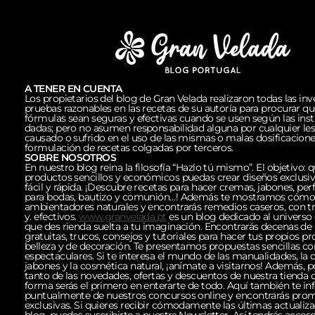
A TENER EN CUENTA
Los propietarios del blog de Gran Velada realizaron todas las inv
pruebas razonables en las recetas de su autoría para procurar qu
fórmulas sean seguras y efectivas cuando se usen según las ins
dadas; pero no asumen responsabilidad alguna por cualquier le
causado o sufrido en el uso de las mismas o malas dosificacione
formulación de recetas colgadas por terceros.
SOBRE NOSOTROS
En nuestro blog reina la filosofía “Hazlo tú mismo”. El objetivo: 
productos sencillos y económicos puedas crear diseños exclusi
fácil y rápida. ¡Descubre recetas para hacer cremas, jabones, per
para bodas, bautizo y comunión…! Además te mostramos cómo 
ambientadores naturales y encontrarás remedios caseros, con tr
y. efectivos.
www.granvelada.pt
es un blog dedicado al universo 
que des rienda suelta a tu imaginación. Encontrarás decenas de 
gratuitas, trucos, consejos y tutoriales para hacer tus propios p
belleza y de decoración. Te presentamos propuestas sencillas co
espectaculares. Si te interesa el mundo de las manualidades, la d
jabones y la cosmética natural, ¡anímate a visitarnos! Además, po
tanto de las novedades, ofertas y descuentos de nuestra tienda o
forma serás el primero en enterarte de todo. Aquí también te i
puntualmente de nuestros concursos online y encontrarás pro
exclusivas. Si quieres recibir cómodamente las últimas actualiza