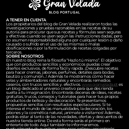
A TENER EN CUENTA
Los propietarios del blog de Gran Velada realizaron todas las
investigaciones y pruebas razonables en las recetas de su
autoría para procurar que sus recetas y fórmulas sean seguras
y efectivas cuando se usen según las instrucciones dadas; pero
no asumen responsabilidad alguna por cualquier lesión o daño
causado o sufrido en el uso de las mismas o malas
dosificaciones o por la formulación de recetas colgadas por
terceros.
SOBRE NOSOTROS
En nuestro blog reina la filosofía “Hazlo tú mismo”. El objetivo:
que con productos sencillos y económicos puedas crear
diseños exclusivos, de forma fácil y rápida. ¡Descubre recetas
para hacer cremas, jabones, perfumes, detalles para bodas,
bautizo y comunión…! Además te mostramos cómo hacer
velas y ambientadores naturales y encontrarás remedios
caseros, con trucos sencillos y. efectivos.
www.granvelada.pt
es
un blog dedicado al universo creativo para que des rienda
suelta a tu imaginación. Encontrarás decenas de ideas, recetas
gratuitas, trucos, consejos y tutoriales para hacer tus propios
productos de belleza y de decoración. Te presentamos
propuestas sencillas con resultados espectaculares. Si te
interesa el mundo de las manualidades, la decoración, los
jabones y la cosmética natural, ¡anímate a visitarnos! Además,
podrás estar al tanto de las novedades, ofertas y descuentos de
nuestra tienda online. De esta forma serás el primero en
enterarte de todo. Aquí también te informaremos.
puntualmente de nuestros concursos online y encontrarás