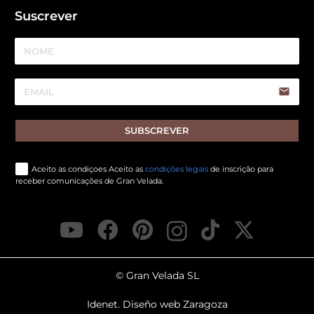
Suscrever
email
SUBSCREVER
Aceito as condiçoes Aceito as
condições legais
de inscrição para
receber comunicações de Gran Velada.
© Gran Velada SL
Idenet. Diseño web Zaragoza