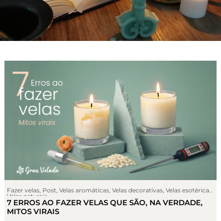
Fazer velas
,
Post
,
Velas aromáticas
,
Velas decorativas
,
Velas esotéricas
,
Velas naturais
7 ERROS AO FAZER VELAS QUE SÃO, NA VERDADE,
MITOS VIRAIS