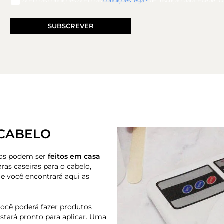
Aceito as condiçoes Aceito as
condições legais
de inscrição para receber 
SUBSCREVER
 CABELO
os podem ser
feitos em casa
as caseiras para o cabelo,
a e você encontrará aqui as
ocê poderá fazer produtos
stará pronto para aplicar. Uma