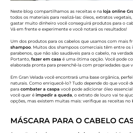
Neste blog compartilhamos as receitas e na
loja online G
todos os materiais para realizá-las: óleos, extratos vegetais
gastar muito dinheiro você conseguirá produtos para o ca
Vá em frente e experimente e você notará os resultados!
Um dos produtos para os cabelos que usamos com mais fre
shampoo
. Muitos dos shampoos comerciais têm entre os i
parabenos, que não são saudáveis ​​para o cabelo, na verdad
Portanto,
fazer em casa
é uma ótima opção. Você pode c
elaborada pronta para preenchê-la com propriedades que vã
Em Gran Velada você encontrará uma base orgânica, perfei
naturais. Como enriquecê-lo? Tudo depende do que você de
para
combater a caspa
você pode adicionar óleo essencial
você quer é
impedir a queda
, o extrato de louro vai te aj
opções, mas existem muitas mais: verifique as receitas no 
MÁSCARA PARA O CABELO CAS