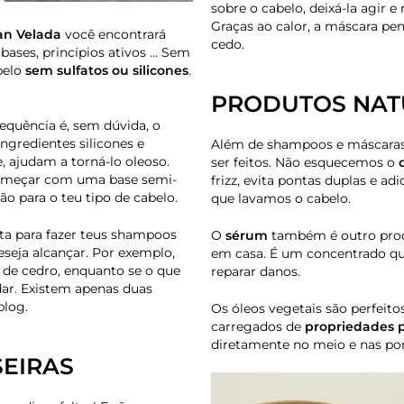
sobre o cabelo, deixá-la agir 
Graças ao calor, a máscara pe
ran Velada
você encontrará
cedo.
, bases, princípios ativos … Sem
belo
sem sulfatos ou silicones
.
PRODUTOS NAT
quência é, sem dúvida, o
ngredientes silicones e
Além de shampoos e máscaras
e, ajudam a torná-lo oleoso.
ser feitos. Não esquecemos o
omeçar com uma base semi-
frizz, evita pontas duplas e a
o para o teu tipo de cabelo.
que lavamos o cabelo.
ta para fazer teus shampoos
O
sérum
também é outro produ
seja alcançar. Por exemplo,
em casa. É um concentrado que
 de cedro, enquanto se o que
reparar danos.
udar. Existem apenas duas
blog.
Os óleos vegetais são perfeito
carregados de
propriedades p
diretamente no meio e nas po
EIRAS