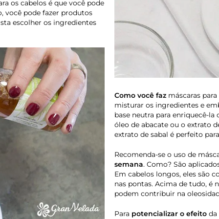
ara os cabelos é que você pode
, você pode fazer produtos
asta escolher os ingredientes
Como você faz
máscaras para 
misturar os ingredientes e e
base neutra para enriquecê-la
óleo de abacate ou o extrato d
extrato de sabal é perfeito par
Recomenda-se o uso de máscar
semana
. Como? São aplicado
Em cabelos longos, eles são c
nas pontas. Acima de tudo, é ne
podem contribuir na oleosidad
Para
potencializar o efeito
da 