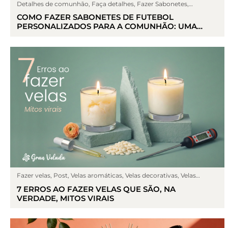
Detalhes de comunhão
,
Faça detalhes
,
Fazer Sabonetes
,
Sabonete de glicerina
,
Sin categoría
COMO FAZER SABONETES DE FUTEBOL
PERSONALIZADOS PARA A COMUNHÃO: UMA
LEMBRANÇA DIY COM AS CORES DA SUA EQUIPA
Fazer velas
,
Post
,
Velas aromáticas
,
Velas decorativas
,
Velas
esotéricas
,
Velas naturais
7 ERROS AO FAZER VELAS QUE SÃO, NA
VERDADE, MITOS VIRAIS