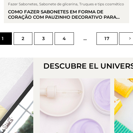
Fazer Sabonetes
,
Sabonete de glicerina
,
Truques e tips cosmético
COMO FAZER SABONETES EM FORMA DE
CORAÇÃO COM PAUZINHO DECORATIVO PARA
OFERECER NO DIA DOS NAMORADOS
1
2
3
4
…
17
DESCUBRE EL UNIVER