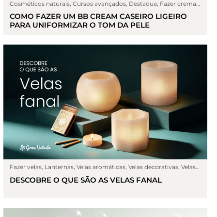
Cosméticos naturais
,
Cursos avançados
,
Destaque
,
Fazer cremas
,
Post
COMO FAZER UM BB CREAM CASEIRO LIGEIRO
PARA UNIFORMIZAR O TOM DA PELE
Fazer velas
,
Lanternas
,
Velas aromáticas
,
Velas decorativas
,
Velas
naturais
DESCOBRE O QUE SÃO AS VELAS FANAL