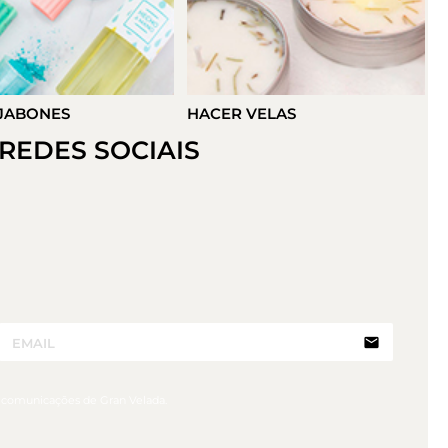
VELAS
HACER DETALLES
REDES SOCIAIS
email
r comunicações de Gran Velada.