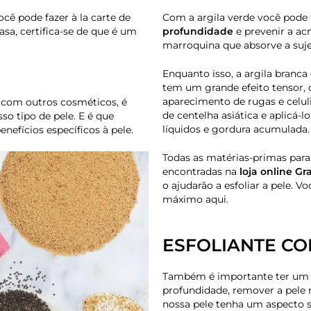
ê pode fazer à la carte de
Com a argila verde você pode
sa, certifica-se de que é um
profundidade
e prevenir a ac
marroquina que absorve a suje
Enquanto isso, a argila branc
tem um grande efeito tensor, q
aparecimento de rugas e celul
e com outros cosméticos, é
de centelha asiática e aplicá-l
o tipo de pele. E é que
líquidos e gordura acumulada.
enefícios específicos à pele.
Todas as matérias-primas para 
encontradas na
loja online Gr
o ajudarão a esfoliar a pele. Vo
máximo aqui.
ESFOLIANTE CO
Também é importante ter u
profundidade, remover a pele m
nossa pele tenha um aspecto s