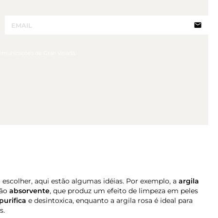
email
comunicações de Gran Velada.
 escolher, aqui estão algumas idéias. Por exemplo, a
argila
ção
absorvente
, que produz um efeito de limpeza em peles
purifica
e desintoxica, enquanto a argila rosa é ideal para
s.