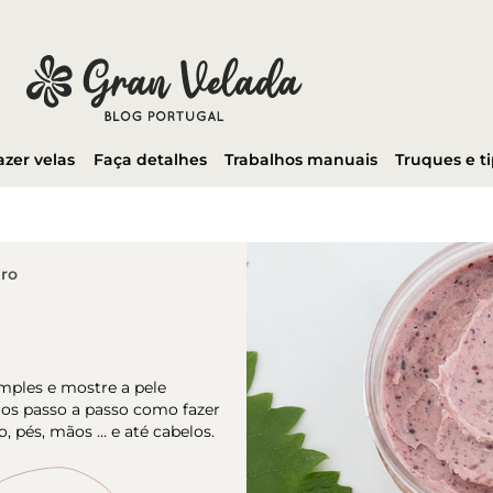
azer velas
Faça detalhes
Trabalhos manuais
Truques e t
iro
mples e mostre a pele
s passo a passo como fazer
po, pés, mãos … e até cabelos.