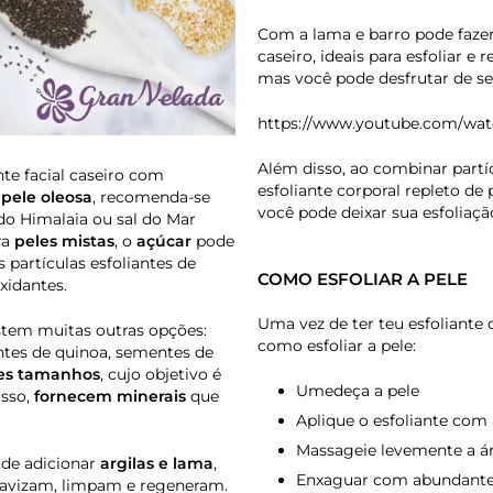
Com a lama e barro pode faze
caseiro, ideais para esfoliar 
mas você pode desfrutar de s
https://www.youtube.com/wa
Além disso, ao combinar partíc
te facial caseiro com
esfoliante corporal repleto de 
a
pele oleosa
, recomenda-se
você pode deixar sua esfoliaçã
 do Himalaia ou sal do Mar
ra
peles mistas
, o
açúcar
pode
as partículas esfoliantes de
COMO ESFOLIAR A PELE
xidantes.
Uma vez de ter teu esfoliante c
istem muitas outras opções:
como esfoliar a pele:
ntes de quinoa, sementes de
tes tamanhos
, cujo objetivo é
Umedeça a pele
isso,
fornecem minerais
que
Aplique o esfoliante co
Massageie levemente a á
ode adicionar
argilas e lama
,
Enxaguar com abundant
suavizam, limpam e regeneram.