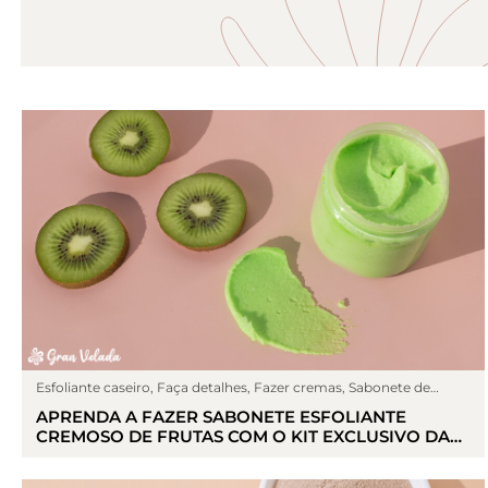
Esfoliante caseiro
,
Faça detalhes
,
Fazer cremas
,
Sabonete de
glicerina
,
Sin categoría
APRENDA A FAZER SABONETE ESFOLIANTE
CREMOSO DE FRUTAS COM O KIT EXCLUSIVO DA
GRAN VELADA