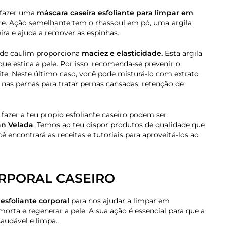
 fazer uma
máscara caseira esfoliante para limpar em
ne. Ação semelhante tem o rhassoul em pó, uma argila
ira e ajuda a remover as espinhas.
a de caulim proporciona
maciez e elasticidade.
Esta argila
ue estica a pele. Por isso, recomenda-se prevenir o
ite. Neste último caso, você pode misturá-lo com extrato
o nas pernas para tratar pernas cansadas, retenção de
fazer a teu propio esfoliante caseiro podem ser
an Velada
. Temos ao teu dispor produtos de qualidade que
cê encontrará as receitas e tutoriais para aproveitá-los ao
RPORAL CASEIRO
m
esfoliante corporal
para nos ajudar a limpar em
orta e regenerar a pele. A sua ação é essencial para que a
audável e limpa.