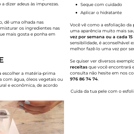
lo a dizer adeus às impurezas.
Seque com cuidado
Aplicar o hidratante
iro, dê uma olhada nas
Você vê como a esfoliação da 
 misturar os ingredientes nas
uma aparência muito mais saud
 que mais gosta e ponha em
vez por semana ou a cada 15 
sensibilidade, é aconselhável
melhor fazê-lo uma vez por s
E
Se quiser ver diversos exempl
receitas
que você encontrará
consulta não hesite em nos co
a escolher a matéria-prima
976 86 74 74
.
la com água, óleos vegetais ou
tural e econômica, de acordo
Cuida da tua pele com o esfol