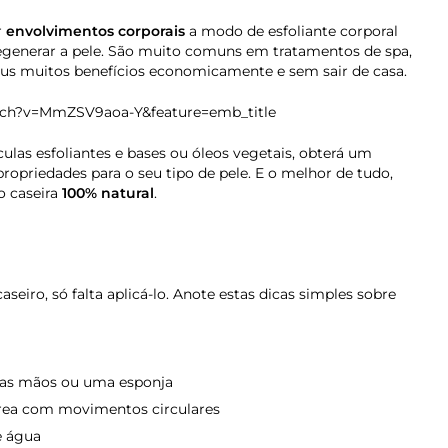
r
envolvimentos corporais
a modo de esfoliante corporal
e regenerar a pele. São muito comuns em tratamentos de spa,
eus muitos benefícios economicamente e sem sair de casa.
tch?v=MmZSV9aoa-Y&feature=emb_title
ulas esfoliantes e bases ou óleos vegetais, obterá um
propriedades para o seu tipo de pele. E o melhor de tudo,
o caseira
100% natural
.
aseiro, só falta aplicá-lo. Anote estas dicas simples sobre
m as mãos ou uma esponja
rea com movimentos circulares
e água