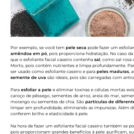
Por exemplo, se você tem
pele seca
pode fazer um esfolian
amêndoa em pó
, pois proporciona hidratação. No caso d
que o esfoliante facial caseiro contenha
sal
, como sal rosa
Morto, pois contém nutrientes e limpa profundamente. Pa
ser usado como esfoliante caseiro e para
peles maduras
, 
semente de uva
são ideais, pois são carregadas com antio
Para
esfoliar a pele
e eliminar toxinas e células mortas ex
caroço de pêssego, sementes de arroz, areia do mar, seme
morango ou sementes de chia. São
partículas de diferen
limpar em profundidade, eliminando as impurezas. Além d
conferem brilho e elasticidade à pele.
Na hora de fazer um esfoliante facial caseiro também se p
pois proporcionam grandes benefícios à pele: purificam, 