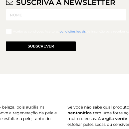
SUSCRIVA A NEWSLETTER
Aceito as condiçoes Aceito as
condições legais
de inscrição para receber 
SUBSCREVER
beleza, pois auxilia na
Se você não sabe qual produto
ove a regeneração da pele e
bentonítica
tem uma forte a
 esfoliar a pele, tanto do
muito oleosas. A
argila verde 
esfoliar peles secas ou sensívei