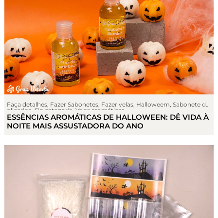
Faça detalhes
,
Fazer Sabonetes
,
Fazer velas
,
Halloweem
,
Sabonete de
glicerina
,
Sin categoría
,
Velas aromáticas
ESSÊNCIAS AROMÁTICAS DE HALLOWEEN: DÊ VIDA À
NOITE MAIS ASSUSTADORA DO ANO