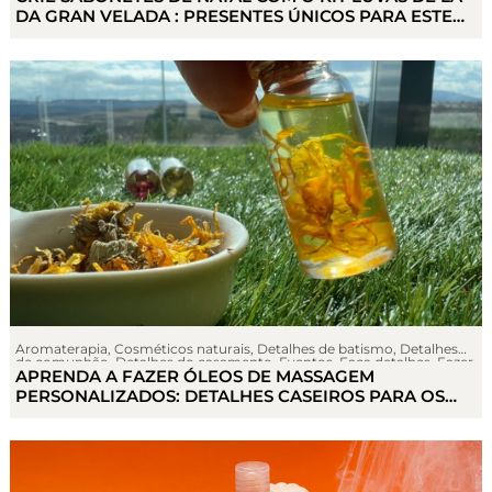
DA GRAN VELADA : PRESENTES ÚNICOS PARA ESTE
NATAL
Aromaterapia
,
Cosméticos naturais
,
Detalhes de batismo
,
Detalhes
de comunhão
,
Detalhes do casamento
,
Eventos
,
Faça detalhes
,
Fazer
APRENDA A FAZER ÓLEOS DE MASSAGEM
cremas
,
Sin categoría
PERSONALIZADOS: DETALHES CASEIROS PARA OS
CONVIDADOS DO SEU CASAMENTO.