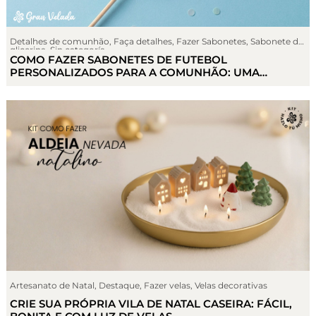
Detalhes de comunhão
,
Faça detalhes
,
Fazer Sabonetes
,
Sabonete de
glicerina
,
Sin categoría
COMO FAZER SABONETES DE FUTEBOL
PERSONALIZADOS PARA A COMUNHÃO: UMA
LEMBRANÇA DIY COM AS CORES DA SUA EQUIPA
Artesanato de Natal
,
Destaque
,
Fazer velas
,
Velas decorativas
CRIE SUA PRÓPRIA VILA DE NATAL CASEIRA: FÁCIL,