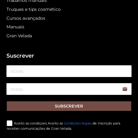
Trabalhos manuais
Truques e tips cosmético
Cursos avançados
Manuais
Gran Velada
Suscrever
email
SUBSCREVER
Aceito as condiçoes Aceito as
condições legais
de inscrição para
receber comunicações de Gran Velada.