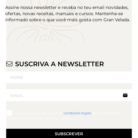
Assine nossa newsletter e receba no teu email novidades,
ofertas, novas receitas, manuais e cursos. Mantenha-se
informado sobre o que você mais gosta com Gran Velada.
SUSCRIVA A NEWSLETTER
email
Aceito as condiçoes Aceito as
condições legais
de inscrição para
receber comunicações de Gran Velada.
SUBSCREVER