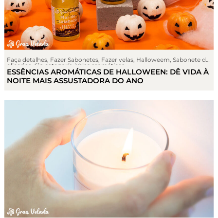
Faça detalhes
,
Fazer Sabonetes
,
Fazer velas
,
Halloweem
,
Sabonete de
glicerina
,
Sin categoría
,
Velas aromáticas
ESSÊNCIAS AROMÁTICAS DE HALLOWEEN: DÊ VIDA À
NOITE MAIS ASSUSTADORA DO ANO