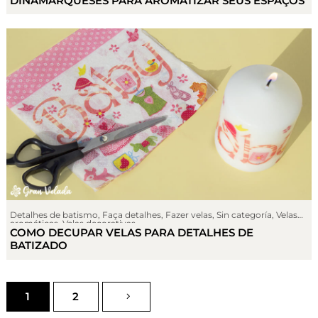
DINAMARQUESES PARA AROMATIZAR SEUS ESPAÇOS
Detalhes de batismo
,
Faça detalhes
,
Fazer velas
,
Sin categoría
,
Velas
aromáticas
,
Velas decorativas
COMO DECUPAR VELAS PARA DETALHES DE
BATIZADO
1
2