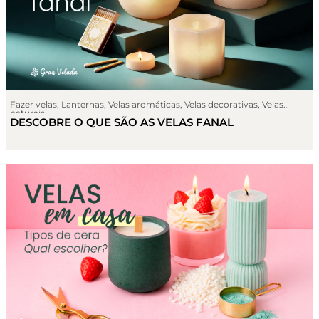
Fazer velas
,
Lanternas
,
Velas aromáticas
,
Velas decorativas
,
Velas
naturais
DESCOBRE O QUE SÃO AS VELAS FANAL