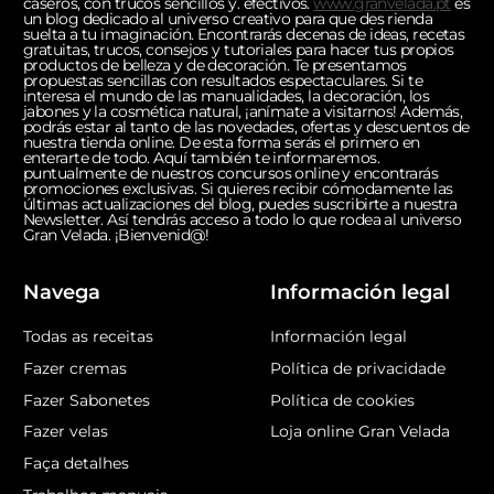
caseros, con trucos sencillos y. efectivos.
www.granvelada.pt
es
un blog dedicado al universo creativo para que des rienda
suelta a tu imaginación. Encontrarás decenas de ideas, recetas
gratuitas, trucos, consejos y tutoriales para hacer tus propios
productos de belleza y de decoración. Te presentamos
propuestas sencillas con resultados espectaculares. Si te
interesa el mundo de las manualidades, la decoración, los
jabones y la cosmética natural, ¡anímate a visitarnos! Además,
podrás estar al tanto de las novedades, ofertas y descuentos de
nuestra tienda online. De esta forma serás el primero en
enterarte de todo. Aquí también te informaremos.
puntualmente de nuestros concursos online y encontrarás
promociones exclusivas. Si quieres recibir cómodamente las
últimas actualizaciones del blog, puedes suscribirte a nuestra
Newsletter. Así tendrás acceso a todo lo que rodea al universo
Gran Velada. ¡Bienvenid@!
Navega
Información legal
Todas as receitas
Información legal
Fazer cremas
Política de privacidade
Fazer Sabonetes
Política de cookies
Fazer velas
Loja online Gran Velada
Faça detalhes