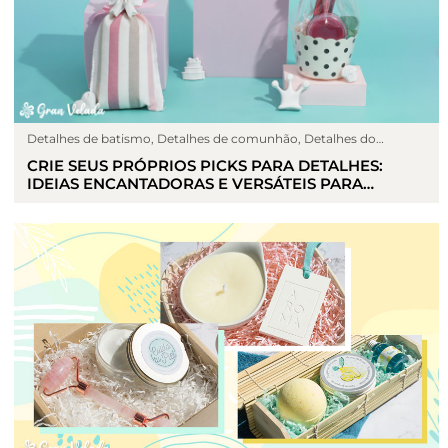
Detalhes de batismo
,
Detalhes de comunhão
,
Detalhes do
casamento
,
Eventos
,
Faça detalhes
,
Sin categoría
,
Trabalhos
CRIE SEUS PRÓPRIOS PICKS PARA DETALHES:
manuais
IDEIAS ENCANTADORAS E VERSÁTEIS PARA
PRESENTES