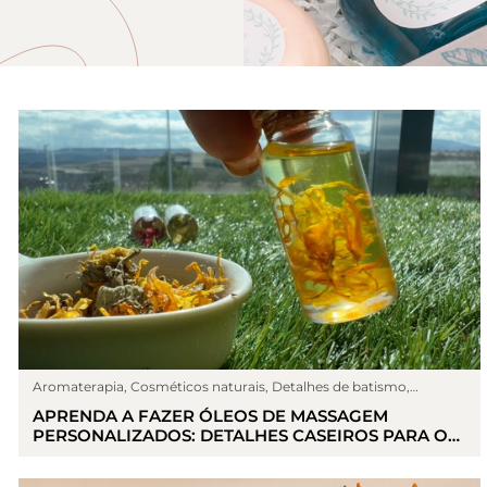
Aromaterapia
,
Cosméticos naturais
,
Detalhes de batismo
,
Detalhes de comunhão
,
Detalhes do casamento
,
Eventos
,
Faça
APRENDA A FAZER ÓLEOS DE MASSAGEM
detalhes
,
Fazer cremas
,
Sin categoría
PERSONALIZADOS: DETALHES CASEIROS PARA OS
CONVIDADOS DO SEU CASAMENTO.