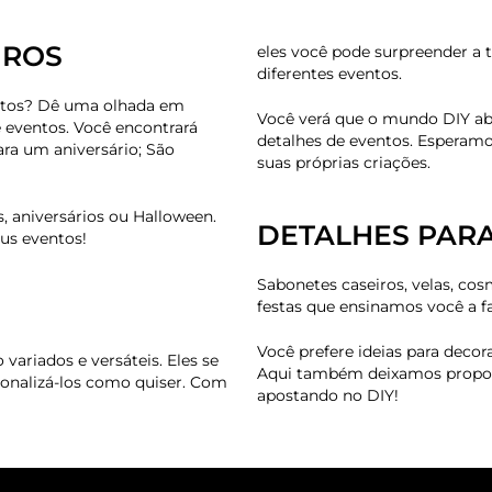
IROS
eles você pode surpreender a 
diferentes eventos.
entos? Dê uma olhada em
Você verá que o mundo DIY abr
e eventos. Você encontrará
detalhes de eventos. Esperamo
ara um aniversário; São
suas próprias criações.
 aniversários ou Halloween.
DETALHES PAR
us eventos!
Sabonetes caseiros, velas, cos
festas que ensinamos você a fa
Você prefere ideias para decor
ariados e versáteis. Eles se
Aqui também deixamos proposta
sonalizá-los como quiser. Com
apostando no DIY!