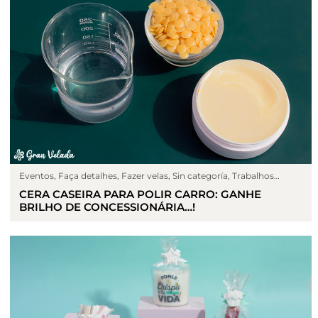
Eventos
,
Faça detalhes
,
Fazer velas
,
Sin categoría
,
Trabalhos
manuais
CERA CASEIRA PARA POLIR CARRO: GANHE
BRILHO DE CONCESSIONÁRIA…!