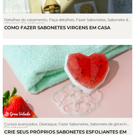
Detalhes do casamento
,
Faça detalhes
,
Fazer Sabonetes
,
Sabonete de
glicerina
,
Sin categoría
COMO FAZER SABONETES VIRGENS EM CASA
Cursos avançados
,
Destaque
,
Fazer Sabonetes
,
Sabonete de glicerina
,
Sin categoría
CRIE SEUS PRÓPRIOS SABONETES ESFOLIANTES EM