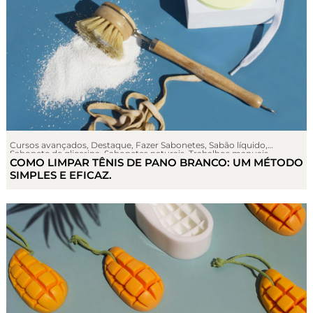
Cursos avançados
,
Destaque
,
Fazer Sabonetes
,
Sabão líquido
,
Sabonete de glicerina
,
Sabonetes naturais
,
Trabalhos manuais
COMO LIMPAR TÊNIS DE PANO BRANCO: UM MÉTODO
SIMPLES E EFICAZ.