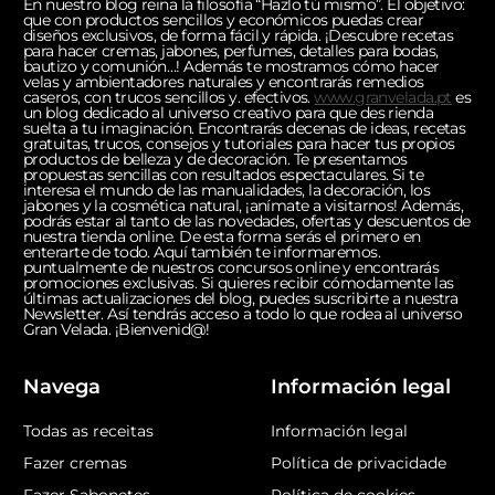
En nuestro blog reina la filosofía “Hazlo tú mismo”. El objetivo:
que con productos sencillos y económicos puedas crear
diseños exclusivos, de forma fácil y rápida. ¡Descubre recetas
para hacer cremas, jabones, perfumes, detalles para bodas,
bautizo y comunión…! Además te mostramos cómo hacer
velas y ambientadores naturales y encontrarás remedios
caseros, con trucos sencillos y. efectivos.
www.granvelada.pt
es
un blog dedicado al universo creativo para que des rienda
suelta a tu imaginación. Encontrarás decenas de ideas, recetas
gratuitas, trucos, consejos y tutoriales para hacer tus propios
productos de belleza y de decoración. Te presentamos
propuestas sencillas con resultados espectaculares. Si te
interesa el mundo de las manualidades, la decoración, los
jabones y la cosmética natural, ¡anímate a visitarnos! Además,
podrás estar al tanto de las novedades, ofertas y descuentos de
nuestra tienda online. De esta forma serás el primero en
enterarte de todo. Aquí también te informaremos.
puntualmente de nuestros concursos online y encontrarás
promociones exclusivas. Si quieres recibir cómodamente las
últimas actualizaciones del blog, puedes suscribirte a nuestra
Newsletter. Así tendrás acceso a todo lo que rodea al universo
Gran Velada. ¡Bienvenid@!
Navega
Información legal
Todas as receitas
Información legal
Fazer cremas
Política de privacidade
Fazer Sabonetes
Política de cookies