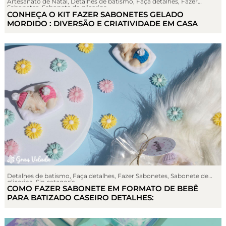
Artesanato de Natal
,
Detalhes de batismo
,
Faça detalhes
,
Fazer
Sabonetes
,
Sabonete de glicerina
CONHEÇA O KIT FAZER SABONETES GELADO
MORDIDO : DIVERSÃO E CRIATIVIDADE EM CASA
Detalhes de batismo
,
Faça detalhes
,
Fazer Sabonetes
,
Sabonete de
glicerina
,
Sin categoría
COMO FAZER SABONETE EM FORMATO DE BEBÊ
PARA BATIZADO CASEIRO DETALHES: