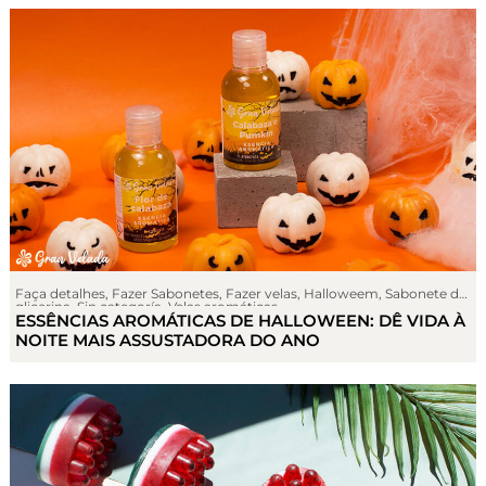
Faça detalhes
,
Fazer Sabonetes
,
Fazer velas
,
Halloweem
,
Sabonete de
glicerina
,
Sin categoría
,
Velas aromáticas
ESSÊNCIAS AROMÁTICAS DE HALLOWEEN: DÊ VIDA À
NOITE MAIS ASSUSTADORA DO ANO