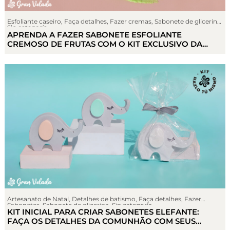
Esfoliante caseiro
,
Faça detalhes
,
Fazer cremas
,
Sabonete de glicerina
,
Sin categoría
APRENDA A FAZER SABONETE ESFOLIANTE
CREMOSO DE FRUTAS COM O KIT EXCLUSIVO DA
GRAN VELADA
Artesanato de Natal
,
Detalhes de batismo
,
Faça detalhes
,
Fazer
Sabonetes
,
Sabonete de glicerina
,
Sin categoría
KIT INICIAL PARA CRIAR SABONETES ELEFANTE:
FAÇA OS DETALHES DA COMUNHÃO COM SEUS