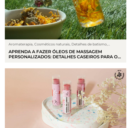
Aromaterapia
,
Cosméticos naturais
,
Detalhes de batismo
,
Detalhes de comunhão
,
Detalhes do casamento
,
Eventos
,
Faça
APRENDA A FAZER ÓLEOS DE MASSAGEM
detalhes
,
Fazer cremas
,
Sin categoría
PERSONALIZADOS: DETALHES CASEIROS PARA OS
CONVIDADOS DO SEU CASAMENTO.