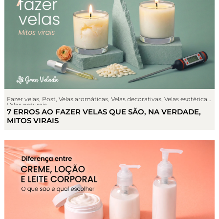
Fazer velas
,
Post
,
Velas aromáticas
,
Velas decorativas
,
Velas esotéricas
,
Velas naturais
7 ERROS AO FAZER VELAS QUE SÃO, NA VERDADE,
MITOS VIRAIS