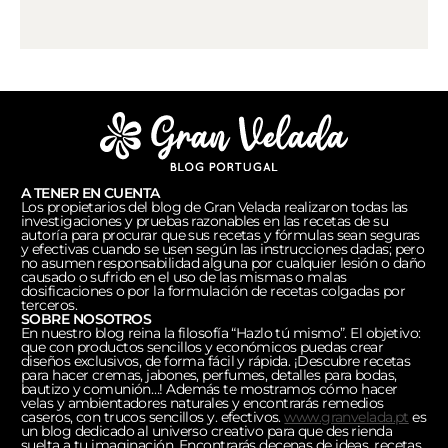
A TENER EN CUENTA
Los propietarios del blog de Gran Velada realizaron todas las
investigaciones y pruebas razonables en las recetas de su
autoría para procurar que sus recetas y fórmulas sean seguras
y efectivas cuando se usen según las instrucciones dadas; pero
no asumen responsabilidad alguna por cualquier lesión o daño
causado o sufrido en el uso de las mismas o malas
dosificaciones o por la formulación de recetas colgadas por
terceros.
SOBRE NOSOTROS
En nuestro blog reina la filosofía “Hazlo tú mismo”. El objetivo:
que con productos sencillos y económicos puedas crear
diseños exclusivos, de forma fácil y rápida. ¡Descubre recetas
para hacer cremas, jabones, perfumes, detalles para bodas,
bautizo y comunión…! Además te mostramos cómo hacer
velas y ambientadores naturales y encontrarás remedios
caseros, con trucos sencillos y. efectivos.
www.granvelada.pt
es
un blog dedicado al universo creativo para que des rienda
suelta a tu imaginación. Encontrarás decenas de ideas, recetas