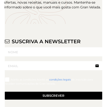
ofertas, novas receitas, manuais e cursos. Mantenha-se
informado sobre o que você mais gosta com Gran Velada.
SUSCRIVA A NEWSLETTER
email
Aceito as condiçoes Aceito as
condições legais
de inscrição para
receber comunicações de Gran Velada.
SUBSCREVER