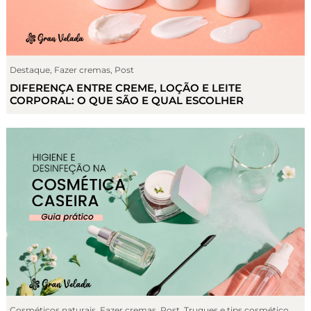
Destaque
,
Fazer cremas
,
Post
DIFERENÇA ENTRE CREME, LOÇÃO E LEITE
CORPORAL: O QUE SÃO E QUAL ESCOLHER
Cosméticos naturais
,
Fazer cremas
,
Post
,
Truques e tips cosmético