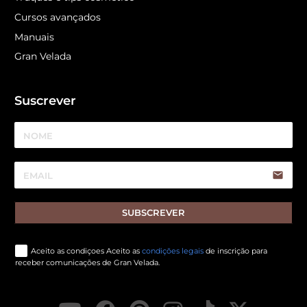
Cursos avançados
Manuais
Gran Velada
Suscrever
email
SUBSCREVER
Aceito as condiçoes Aceito as
condições legais
de inscrição para
receber comunicações de Gran Velada.