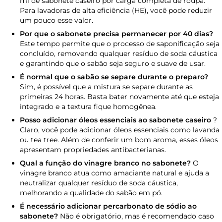
ml de sabonete caseiro por carga completa de roupa.
Para lavadoras de alta eficiência (HE), você pode reduzir
um pouco esse valor.
Por que o sabonete precisa permanecer por 40 dias?
Este tempo permite que o processo de saponificação seja
concluído, removendo qualquer resíduo de soda cáustica
e garantindo que o sabão seja seguro e suave de usar.
É normal que o sabão se separe durante o preparo?
Sim, é possível que a mistura se separe durante as
primeiras 24 horas. Basta bater novamente até que esteja
integrado e a textura fique homogênea.
Posso adicionar óleos essenciais ao sabonete caseiro
?
Claro, você pode adicionar óleos essenciais como lavanda
ou tea tree. Além de conferir um bom aroma, esses óleos
apresentam propriedades antibacterianas.
Qual a função do vinagre branco no sabonete?
O
vinagre branco atua como amaciante natural e ajuda a
neutralizar qualquer resíduo de soda cáustica,
melhorando a qualidade do sabão em pó.
É necessário adicionar percarbonato de sódio ao
sabonete?
Não é obrigatório, mas é recomendado caso