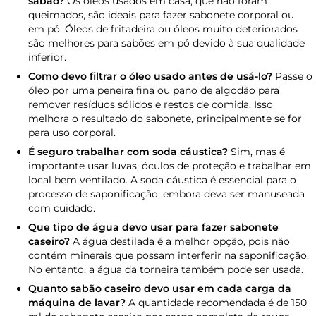
sabão?
Os óleos usados em casa, que não foram
queimados, são ideais para fazer sabonete corporal ou
em pó. Óleos de fritadeira ou óleos muito deteriorados
são melhores para sabões em pó devido à sua qualidade
inferior.
Como devo filtrar o óleo usado antes de usá-lo?
Passe o
óleo por uma peneira fina ou pano de algodão para
remover resíduos sólidos e restos de comida. Isso
melhora o resultado do sabonete, principalmente se for
para uso corporal.
É seguro trabalhar com soda cáustica?
Sim, mas é
importante usar luvas, óculos de proteção e trabalhar em
local bem ventilado. A soda cáustica é essencial para o
processo de saponificação, embora deva ser manuseada
com cuidado.
Que tipo de água devo usar para fazer sabonete
caseiro?
A água destilada é a melhor opção, pois não
contém minerais que possam interferir na saponificação.
No entanto, a água da torneira também pode ser usada.
Quanto sabão caseiro devo usar em cada carga da
máquina de lavar?
A quantidade recomendada é de 150