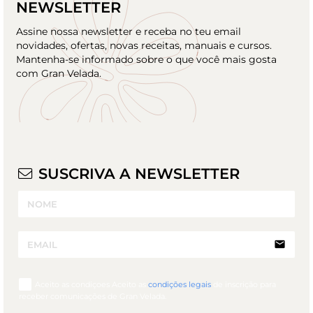
NEWSLETTER
Assine nossa newsletter e receba no teu email
novidades, ofertas, novas receitas, manuais e cursos.
Mantenha-se informado sobre o que você mais gosta
com Gran Velada.
SUSCRIVA A NEWSLETTER
email
Aceito as condiçoes Aceito as
condições legais
de inscrição para
receber comunicações de Gran Velada.