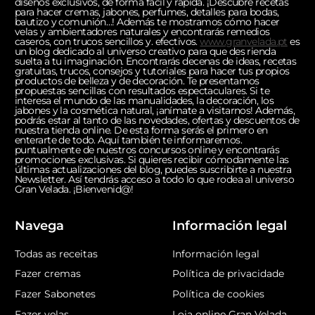
diseños exclusivos, de forma fácil y rápida. ¡Descubre recetas
para hacer cremas, jabones, perfumes, detalles para bodas,
bautizo y comunión…! Además te mostramos cómo hacer
velas y ambientadores naturales y encontrarás remedios
caseros, con trucos sencillos y. efectivos.
www.granvelada.pt
es
un blog dedicado al universo creativo para que des rienda
suelta a tu imaginación. Encontrarás decenas de ideas, recetas
gratuitas, trucos, consejos y tutoriales para hacer tus propios
productos de belleza y de decoración. Te presentamos
propuestas sencillas con resultados espectaculares. Si te
interesa el mundo de las manualidades, la decoración, los
jabones y la cosmética natural, ¡anímate a visitarnos! Además,
podrás estar al tanto de las novedades, ofertas y descuentos de
nuestra tienda online. De esta forma serás el primero en
enterarte de todo. Aquí también te informaremos.
puntualmente de nuestros concursos online y encontrarás
promociones exclusivas. Si quieres recibir cómodamente las
últimas actualizaciones del blog, puedes suscribirte a nuestra
Newsletter. Así tendrás acceso a todo lo que rodea al universo
Gran Velada. ¡Bienvenid@!
Navega
Información legal
Todas as receitas
Información legal
Fazer cremas
Política de privacidade
Fazer Sabonetes
Política de cookies
Fazer velas
Loja online Gran Velada