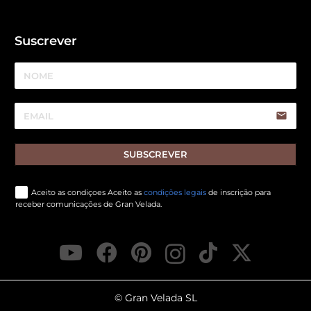
Suscrever
email
SUBSCREVER
Aceito as condiçoes Aceito as
condições legais
de inscrição para
receber comunicações de Gran Velada.
© Gran Velada SL