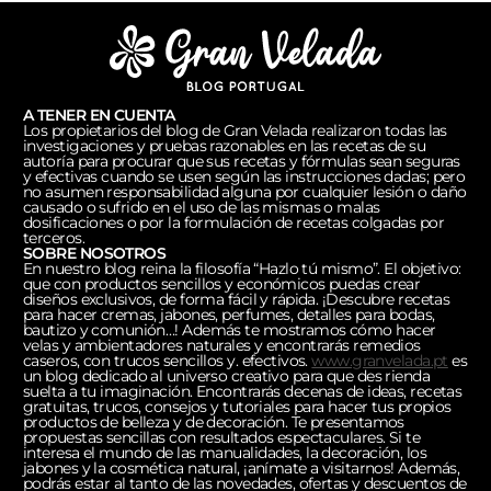
A TENER EN CUENTA
Los propietarios del blog de Gran Velada realizaron todas las
investigaciones y pruebas razonables en las recetas de su
autoría para procurar que sus recetas y fórmulas sean seguras
y efectivas cuando se usen según las instrucciones dadas; pero
no asumen responsabilidad alguna por cualquier lesión o daño
causado o sufrido en el uso de las mismas o malas
dosificaciones o por la formulación de recetas colgadas por
terceros.
SOBRE NOSOTROS
En nuestro blog reina la filosofía “Hazlo tú mismo”. El objetivo:
que con productos sencillos y económicos puedas crear
diseños exclusivos, de forma fácil y rápida. ¡Descubre recetas
para hacer cremas, jabones, perfumes, detalles para bodas,
bautizo y comunión…! Además te mostramos cómo hacer
velas y ambientadores naturales y encontrarás remedios
caseros, con trucos sencillos y. efectivos.
www.granvelada.pt
es
un blog dedicado al universo creativo para que des rienda
suelta a tu imaginación. Encontrarás decenas de ideas, recetas
gratuitas, trucos, consejos y tutoriales para hacer tus propios
productos de belleza y de decoración. Te presentamos
propuestas sencillas con resultados espectaculares. Si te
interesa el mundo de las manualidades, la decoración, los
jabones y la cosmética natural, ¡anímate a visitarnos! Además,
podrás estar al tanto de las novedades, ofertas y descuentos de