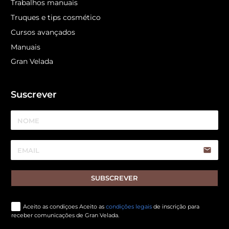
Trabalhos manuais
Truques e tips cosmético
Cursos avançados
Manuais
Gran Velada
Suscrever
email
SUBSCREVER
Aceito as condiçoes Aceito as
condições legais
de inscrição para
receber comunicações de Gran Velada.