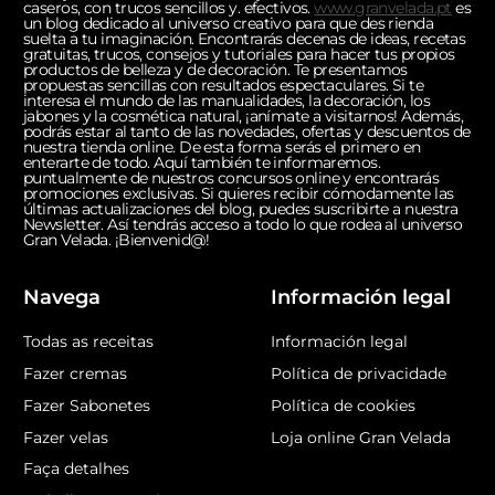
caseros, con trucos sencillos y. efectivos.
www.granvelada.pt
es
un blog dedicado al universo creativo para que des rienda
suelta a tu imaginación. Encontrarás decenas de ideas, recetas
gratuitas, trucos, consejos y tutoriales para hacer tus propios
productos de belleza y de decoración. Te presentamos
propuestas sencillas con resultados espectaculares. Si te
interesa el mundo de las manualidades, la decoración, los
jabones y la cosmética natural, ¡anímate a visitarnos! Además,
podrás estar al tanto de las novedades, ofertas y descuentos de
nuestra tienda online. De esta forma serás el primero en
enterarte de todo. Aquí también te informaremos.
puntualmente de nuestros concursos online y encontrarás
promociones exclusivas. Si quieres recibir cómodamente las
últimas actualizaciones del blog, puedes suscribirte a nuestra
Newsletter. Así tendrás acceso a todo lo que rodea al universo
Gran Velada. ¡Bienvenid@!
Navega
Información legal
Todas as receitas
Información legal
Fazer cremas
Política de privacidade
Fazer Sabonetes
Política de cookies
Fazer velas
Loja online Gran Velada
Faça detalhes