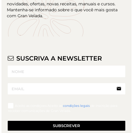
novidades, ofertas, novas receitas, manuais e cursos.
Mantenha-se informado sobre o que você mais gosta
com Gran Velada.
SUSCRIVA A NEWSLETTER
email
Aceito as condiçoes Aceito as
condições legais
de inscrição para
receber comunicações de Gran Velada.
SUBSCREVER