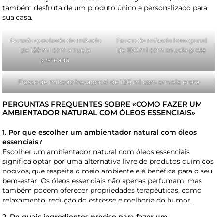
também desfruta de um produto único e personalizado para
sua casa.
Garrafa quadrada de mikado
Frasco de mikado hexagonal
de 120 ml com arruela
de 100 ml com arruela preta
prateada
Frasco de mikado hexagonal de 100 ml com arruela preta
PERGUNTAS FREQUENTES SOBRE «COMO FAZER UM
AMBIENTADOR NATURAL COM ÓLEOS ESSENCIAIS»
1. Por que escolher um ambientador natural com óleos
essenciais?
Escolher um ambientador natural com óleos essenciais
significa optar por uma alternativa livre de produtos químicos
nocivos, que respeita o meio ambiente e é benéfica para o seu
bem-estar. Os óleos essenciais não apenas perfumam, mas
também podem oferecer propriedades terapêuticas, como
relaxamento, redução do estresse e melhoria do humor.
2. De quais ingredientes preciso para fazer um