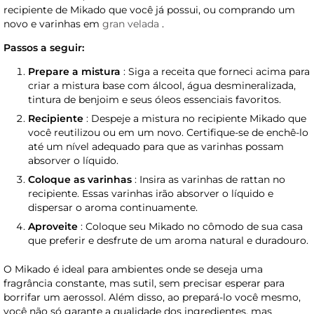
recipiente de Mikado que você já possui, ou comprando um
novo e varinhas em
gran velada
.
Passos a seguir:
Prepare a mistura
: Siga a receita que forneci acima para
criar a mistura base com álcool, água desmineralizada,
tintura de benjoim e seus óleos essenciais favoritos.
Recipiente
: Despeje a mistura no recipiente Mikado que
você reutilizou ou em um novo. Certifique-se de enchê-lo
até um nível adequado para que as varinhas possam
absorver o líquido.
Coloque as varinhas
: Insira as varinhas de rattan no
recipiente. Essas varinhas irão absorver o líquido e
dispersar o aroma continuamente.
Aproveite
: Coloque seu Mikado no cômodo de sua casa
que preferir e desfrute de um aroma natural e duradouro.
O Mikado é ideal para ambientes onde se deseja uma
fragrância constante, mas sutil, sem precisar esperar para
borrifar um aerossol. Além disso, ao prepará-lo você mesmo,
você não só garante a qualidade dos ingredientes, mas