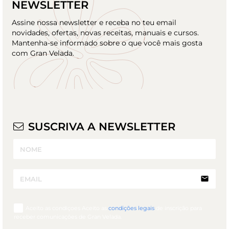
NEWSLETTER
Assine nossa newsletter e receba no teu email
novidades, ofertas, novas receitas, manuais e cursos.
Mantenha-se informado sobre o que você mais gosta
com Gran Velada.
SUSCRIVA A NEWSLETTER
email
Aceito as condiçoes Aceito as
condições legais
de inscrição para
receber comunicações de Gran Velada.