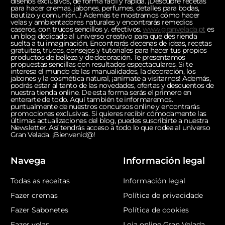
diseños exclusivos, de forma fácil y rápida. ¡Descubre recetas
para hacer cremas, jabones, perfumes, detalles para bodas,
bautizo y comunión…! Además te mostramos cómo hacer
velas y ambientadores naturales y encontrarás remedios
caseros, con trucos sencillos y. efectivos.
www.granvelada.pt
es
un blog dedicado al universo creativo para que des rienda
suelta a tu imaginación. Encontrarás decenas de ideas, recetas
gratuitas, trucos, consejos y tutoriales para hacer tus propios
productos de belleza y de decoración. Te presentamos
propuestas sencillas con resultados espectaculares. Si te
interesa el mundo de las manualidades, la decoración, los
jabones y la cosmética natural, ¡anímate a visitarnos! Además,
podrás estar al tanto de las novedades, ofertas y descuentos de
nuestra tienda online. De esta forma serás el primero en
enterarte de todo. Aquí también te informaremos.
puntualmente de nuestros concursos online y encontrarás
promociones exclusivas. Si quieres recibir cómodamente las
últimas actualizaciones del blog, puedes suscribirte a nuestra
Newsletter. Así tendrás acceso a todo lo que rodea al universo
Gran Velada. ¡Bienvenid@!
Navega
Información legal
Todas as receitas
Información legal
Fazer cremas
Política de privacidade
Fazer Sabonetes
Política de cookies
Fazer velas
Loja online Gran Velada