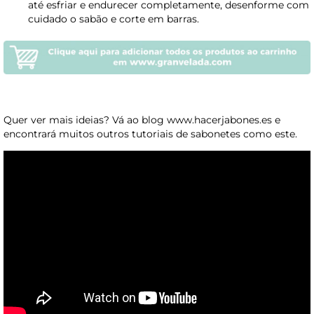
até esfriar e endurecer completamente, desenforme com
cuidado o sabão e corte em barras.
Quer ver mais ideias? Vá ao blog www.hacerjabones.es e
encontrará muitos outros tutoriais de sabonetes como este.