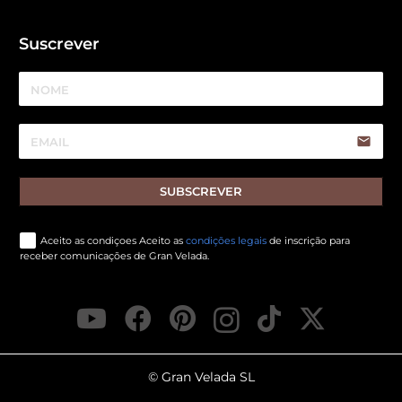
Suscrever
email
SUBSCREVER
Aceito as condiçoes Aceito as
condições legais
de inscrição para
receber comunicações de Gran Velada.
© Gran Velada SL