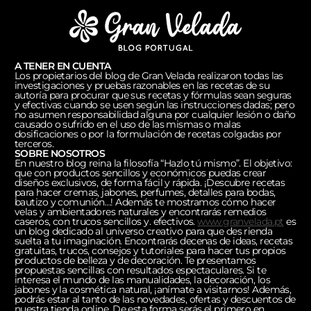
A TENER EN CUENTA
Los propietarios del blog de Gran Velada realizaron todas las
investigaciones y pruebas razonables en las recetas de su
autoría para procurar que sus recetas y fórmulas sean seguras
y efectivas cuando se usen según las instrucciones dadas; pero
no asumen responsabilidad alguna por cualquier lesión o daño
causado o sufrido en el uso de las mismas o malas
dosificaciones o por la formulación de recetas colgadas por
terceros.
SOBRE NOSOTROS
En nuestro blog reina la filosofía “Hazlo tú mismo”. El objetivo:
que con productos sencillos y económicos puedas crear
diseños exclusivos, de forma fácil y rápida. ¡Descubre recetas
para hacer cremas, jabones, perfumes, detalles para bodas,
bautizo y comunión…! Además te mostramos cómo hacer
velas y ambientadores naturales y encontrarás remedios
caseros, con trucos sencillos y. efectivos.
www.granvelada.pt
es
un blog dedicado al universo creativo para que des rienda
suelta a tu imaginación. Encontrarás decenas de ideas, recetas
gratuitas, trucos, consejos y tutoriales para hacer tus propios
productos de belleza y de decoración. Te presentamos
propuestas sencillas con resultados espectaculares. Si te
interesa el mundo de las manualidades, la decoración, los
jabones y la cosmética natural, ¡anímate a visitarnos! Además,
podrás estar al tanto de las novedades, ofertas y descuentos de
nuestra tienda online. De esta forma serás el primero en