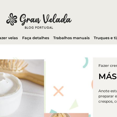
azer velas
Faça detalhes
Trabalhos manuais
Truques e t
Fazer cr
MÁS
Anote esta
preparar e
crespos, 