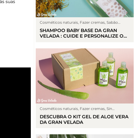
às suas
Cosméticos naturais
,
Fazer cremas
,
Sabão
líquido
SHAMPOO BABY BASE DA GRAN
VELADA : CUIDE E PERSONALIZE OS
CUIDADOS COM OS CABELOS DAS
CRIANÇAS
Cosméticos naturais
,
Fazer cremas
,
Sin
categoría
DESCUBRA O KIT GEL DE ALOE VERA
DA GRAN VELADA