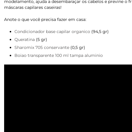
modelamento, ajuda a desembaraçar os cabelos e previne o friz
máscaras capilares caseiras!
Anote o que você precisa fazer em casa:
Condicionador base capilar organico
(94,5 gr)
Queratina
(5 gr)
Sharomix 705 conservante
(0,5 gr)
Boiao transparente 100 ml tampa aluminio