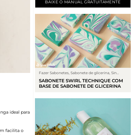
BAIXE O MANUAL GRATUITAMENTE
Fazer Sabonetes
,
Sabonete de glicerina
,
Sin
categoría
SABONETE SWIRL TECHNIQUE COM
BASE DE SABONETE DE GLICERINA
nga ideal para
 facilita o