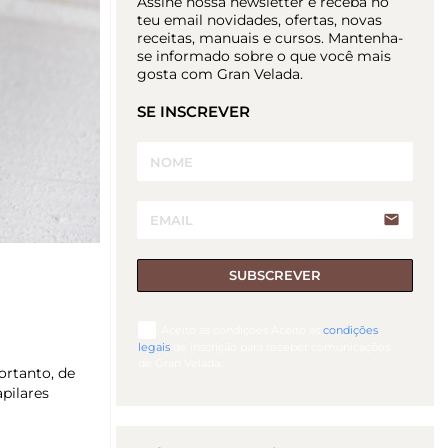
Assine nossa newsletter e receba no
teu email novidades, ofertas, novas
receitas, manuais e cursos. Mantenha-
se informado sobre o que você mais
gosta com Gran Velada.
SE INSCREVER
email
SUBSCREVER
Aceito as condiçoes Aceito as
condições
legais
de inscrição para receber comunicações
de Gran Velada.
ortanto, de
pilares