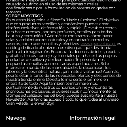
no asumen responsabilidad alguna por cualquier lesión o daño
causado o sufrido en el uso de las mismas o malas
dosificaciones o por la formulación de recetas colgadas por
terceros.
SOBRE NOSOTROS
En nuestro blog reina la filosofía “Hazlo tú mismo”. El objetivo:
que con productos sencillos y económicos puedas crear
diseños exclusivos, de forma fácil y rápida. ¡Descubre recetas
para hacer cremas, jabones, perfumes, detalles para bodas,
bautizo y comunión…! Además te mostramos cómo hacer
velas y ambientadores naturales y encontrarás remedios
caseros, con trucos sencillos y. efectivos.
www.granvelada.pt
es
un blog dedicado al universo creativo para que des rienda
suelta a tu imaginación. Encontrarás decenas de ideas, recetas
gratuitas, trucos, consejos y tutoriales para hacer tus propios
productos de belleza y de decoración. Te presentamos
propuestas sencillas con resultados espectaculares. Si te
interesa el mundo de las manualidades, la decoración, los
jabones y la cosmética natural, ¡anímate a visitarnos! Además,
podrás estar al tanto de las novedades, ofertas y descuentos de
nuestra tienda online. De esta forma serás el primero en
enterarte de todo. Aquí también te informaremos.
puntualmente de nuestros concursos online y encontrarás
promociones exclusivas. Si quieres recibir cómodamente las
últimas actualizaciones del blog, puedes suscribirte a nuestra
Newsletter. Así tendrás acceso a todo lo que rodea al universo
Gran Velada. ¡Bienvenid@!
Navega
Información legal