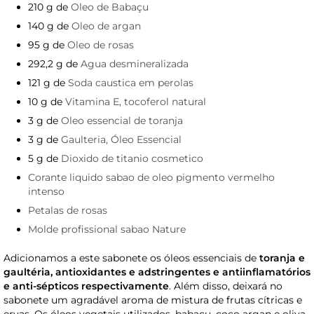
210 g de
Oleo de Babaçu
140 g de
Oleo de argan
95 g de
Oleo de rosas
292,2 g de
Agua desmineralizada
121 g de
Soda caustica em perolas
10 g de
Vitamina E, tocoferol natural
3 g de
Oleo essencial de toranja
3 g de
Gaulteria, Óleo Essencial
5 g de
Dioxido de titanio cosmetico
Corante liquido sabao de oleo pigmento vermelho
intenso
Petalas de rosas
Molde profissional sabao Nature
Adicionamos a este sabonete os óleos essenciais de
toranja e
gaultéria, antioxidantes e adstringentes e antiinflamatórios
e anti-sépticos
respectivamente
. Além disso, deixará no
sabonete um agradável aroma de mistura de frutas cítricas e