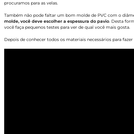
procuramos para as velas.
Também não pode faltar um bom molde de PVC com o diâmetro
molde, você deve escolher a espessura do pavio
. Desta fo
você faça pequenos testes para ver de qual você mais gosta.
Depois de conhecer todos os materiais necessários para fazer 