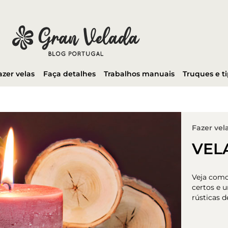
azer velas
Faça detalhes
Trabalhos manuais
Truques e t
Fazer vel
VEL
Veja como 
certos e 
rústicas 