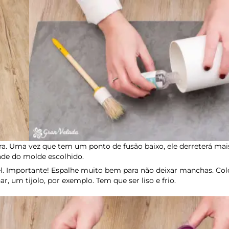
a. Uma vez que tem um ponto de fusão baixo, ele derreterá mais
ade do molde escolhido.
. Importante! Espalhe muito bem para não deixar manchas. C
, um tijolo, por exemplo. Tem que ser liso e frio.