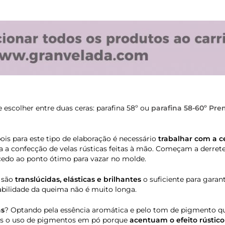
e escolher entre duas ceras: parafina 58º ou
parafina 58-60º Pr
pois para este tipo de elaboração é necessário
trabalhar com a c
a a confecção de velas rústicas feitas à mão. Começam a derrete
 cedo ao ponto ótimo para vazar no molde.
s são
translúcidas, elásticas e brilhantes
o suficiente para garan
abilidade da queima não é muito longa.
as
? Optando pela essência aromática e pelo tom de pigmento q
mos o uso de pigmentos em pó porque
acentuam o efeito rústic