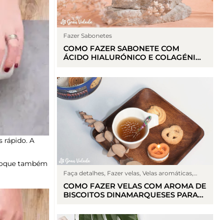
Fazer Sabonetes
COMO FAZER SABONETE COM
ÁCIDO HIALURÓNICO E COLAGÉNIO
PARA UMA LIMPEZA HIDRATANTE
 rápido. A
oloque também
Faça detalhes
,
Fazer velas
,
Velas aromáticas
,
Velas decorativas
COMO FAZER VELAS COM AROMA DE
BISCOITOS DINAMARQUESES PARA
AROMATIZAR SEUS ESPAÇOS