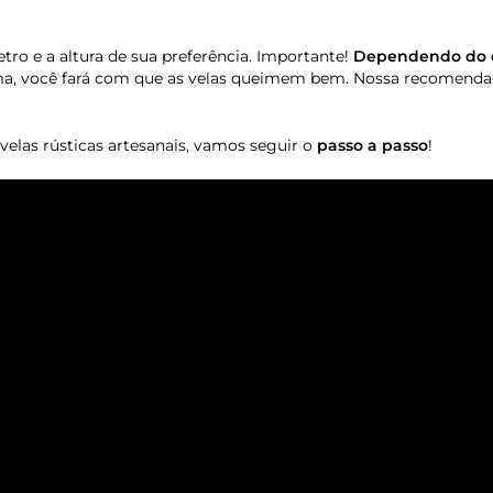
 e a altura de sua preferência. Importante!
Dependendo do 
rma, você fará com que as velas queimem bem. Nossa recomenda
velas rústicas artesanais, vamos seguir o
passo a passo
!