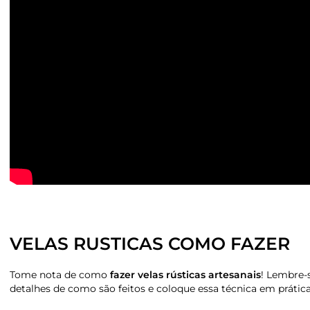
VELAS RUSTICAS COMO FAZER
Tome nota de como
fazer velas rústicas artesanais
! Lembre-
detalhes de como são feitos e coloque essa técnica em prática