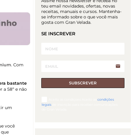
Assine nossa newsletter e receba no
teu email novidades, ofertas, novas
receitas, manuais e cursos. Mantenha-
se informado sobre o que você mais
gosta com Gran Velada.
SE INSCREVER
emium
. Com
email
era bastante
SUBSCREVER
r a 58º e não
Aceito as condiçoes Aceito as
condições
legais
de inscrição para receber comunicações
tir um
de Gran Velada.
ue você
o
que