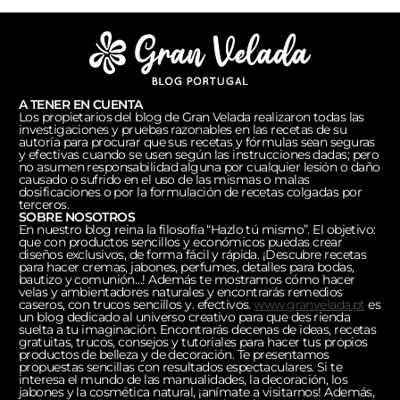
A TENER EN CUENTA
Los propietarios del blog de Gran Velada realizaron todas las
investigaciones y pruebas razonables en las recetas de su
autoría para procurar que sus recetas y fórmulas sean seguras
y efectivas cuando se usen según las instrucciones dadas; pero
no asumen responsabilidad alguna por cualquier lesión o daño
causado o sufrido en el uso de las mismas o malas
dosificaciones o por la formulación de recetas colgadas por
terceros.
SOBRE NOSOTROS
En nuestro blog reina la filosofía “Hazlo tú mismo”. El objetivo:
que con productos sencillos y económicos puedas crear
diseños exclusivos, de forma fácil y rápida. ¡Descubre recetas
para hacer cremas, jabones, perfumes, detalles para bodas,
bautizo y comunión…! Además te mostramos cómo hacer
velas y ambientadores naturales y encontrarás remedios
caseros, con trucos sencillos y. efectivos.
www.granvelada.pt
es
un blog dedicado al universo creativo para que des rienda
suelta a tu imaginación. Encontrarás decenas de ideas, recetas
gratuitas, trucos, consejos y tutoriales para hacer tus propios
productos de belleza y de decoración. Te presentamos
propuestas sencillas con resultados espectaculares. Si te
interesa el mundo de las manualidades, la decoración, los
jabones y la cosmética natural, ¡anímate a visitarnos! Además,