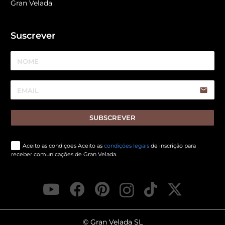
Gran Velada
Suscrever
email
SUBSCREVER
Aceito as condiçoes Aceito as
condições legais
de inscrição para
receber comunicações de Gran Velada.
© Gran Velada SL