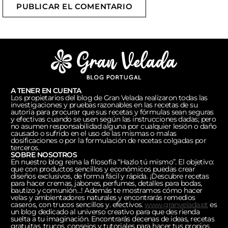
PUBLICAR EL COMENTARIO
A TENER EN CUENTA
Los propietarios del blog de Gran Velada realizaron todas las
investigaciones y pruebas razonables en las recetas de su
autoría para procurar que sus recetas y fórmulas sean seguras
y efectivas cuando se usen según las instrucciones dadas; pero
no asumen responsabilidad alguna por cualquier lesión o daño
causado o sufrido en el uso de las mismas o malas
dosificaciones o por la formulación de recetas colgadas por
terceros.
SOBRE NOSOTROS
En nuestro blog reina la filosofía “Hazlo tú mismo”. El objetivo:
que con productos sencillos y económicos puedas crear
diseños exclusivos, de forma fácil y rápida. ¡Descubre recetas
para hacer cremas, jabones, perfumes, detalles para bodas,
bautizo y comunión…! Además te mostramos cómo hacer
velas y ambientadores naturales y encontrarás remedios
caseros, con trucos sencillos y. efectivos.
www.granvelada.pt
es
un blog dedicado al universo creativo para que des rienda
suelta a tu imaginación. Encontrarás decenas de ideas, recetas
gratuitas, trucos, consejos y tutoriales para hacer tus propios