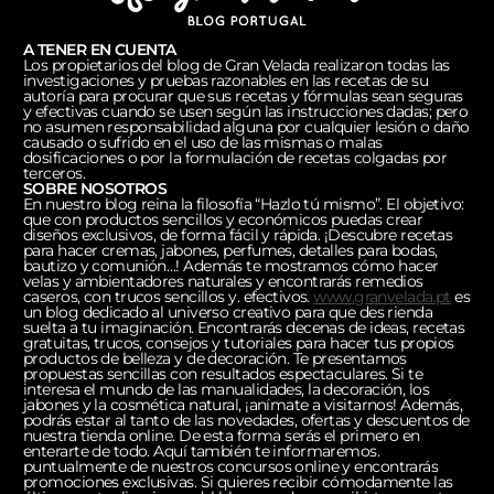
A TENER EN CUENTA
Los propietarios del blog de Gran Velada realizaron todas las
investigaciones y pruebas razonables en las recetas de su
autoría para procurar que sus recetas y fórmulas sean seguras
y efectivas cuando se usen según las instrucciones dadas; pero
no asumen responsabilidad alguna por cualquier lesión o daño
causado o sufrido en el uso de las mismas o malas
dosificaciones o por la formulación de recetas colgadas por
terceros.
SOBRE NOSOTROS
En nuestro blog reina la filosofía “Hazlo tú mismo”. El objetivo:
que con productos sencillos y económicos puedas crear
diseños exclusivos, de forma fácil y rápida. ¡Descubre recetas
para hacer cremas, jabones, perfumes, detalles para bodas,
bautizo y comunión…! Además te mostramos cómo hacer
velas y ambientadores naturales y encontrarás remedios
caseros, con trucos sencillos y. efectivos.
www.granvelada.pt
es
un blog dedicado al universo creativo para que des rienda
suelta a tu imaginación. Encontrarás decenas de ideas, recetas
gratuitas, trucos, consejos y tutoriales para hacer tus propios
productos de belleza y de decoración. Te presentamos
propuestas sencillas con resultados espectaculares. Si te
interesa el mundo de las manualidades, la decoración, los
jabones y la cosmética natural, ¡anímate a visitarnos! Además,
podrás estar al tanto de las novedades, ofertas y descuentos de
nuestra tienda online. De esta forma serás el primero en
enterarte de todo. Aquí también te informaremos.
puntualmente de nuestros concursos online y encontrarás
promociones exclusivas. Si quieres recibir cómodamente las