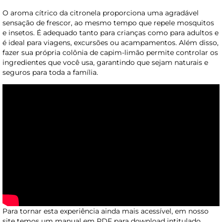
O aroma cítrico da citronela proporciona uma agradável
sensação de frescor, ao mesmo tempo que repele mosquitos
e insetos. É adequado tanto para crianças como para adultos e
é ideal para viagens, excursões ou acampamentos. Além disso,
fazer sua própria colônia de capim-limão permite controlar os
ingredientes que você usa, garantindo que sejam naturais e
seguros para toda a família.
Para tornar esta experiência ainda mais acessível, em nosso
site temos um manual em PDF para download intitulado