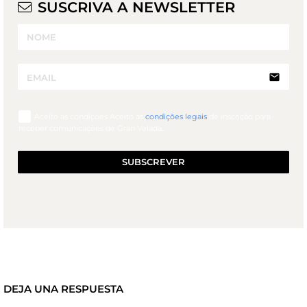
SUSCRIVA A NEWSLETTER
email
Aceito as condiçoes Aceito as
condições legais
de inscrição para
receber comunicações de Gran Velada.
SUBSCREVER
DEJA UNA RESPUESTA