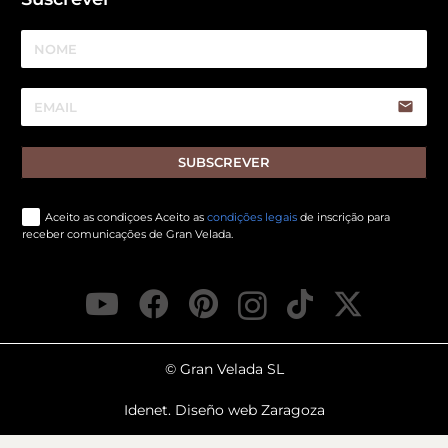
email
SUBSCREVER
Aceito as condiçoes Aceito as
condições legais
de inscrição para
receber comunicações de Gran Velada.
© Gran Velada SL
Idenet. Diseño web Zaragoza