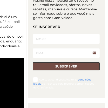
Assine nossa newsletter e receba no
teu email novidades, ofertas, novas
receitas, manuais e cursos. Mantenha-
se informado sobre o que você mais
labial é um
gosta com Gran Velada.
 Já o Lipoil
a saúde.
SE INSCREVER
uanto o lipoil
tada, enquanto
ndividuais e
email
SUBSCREVER
Aceito as condiçoes Aceito as
condições
legais
de inscrição para receber comunicações
de Gran Velada.