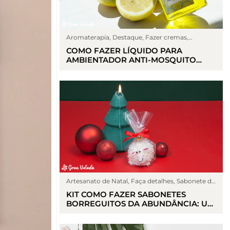
Aromaterapia
,
Destaque
,
Fazer cremas
,
Perfume caseiro
,
Sin categoría
,
Trabalhos
COMO FAZER LÍQUIDO PARA
manuais
AMBIENTADOR ANTI-MOSQUITO
CASEIRO
Artesanato de Natal
,
Faça detalhes
,
Sabonete de
glicerina
KIT COMO FAZER SABONETES
BORREGUITOS DA ABUNDÂNCIA: UM
SÍMBOLO DE PROSPERIDADE PARA
O NATAL