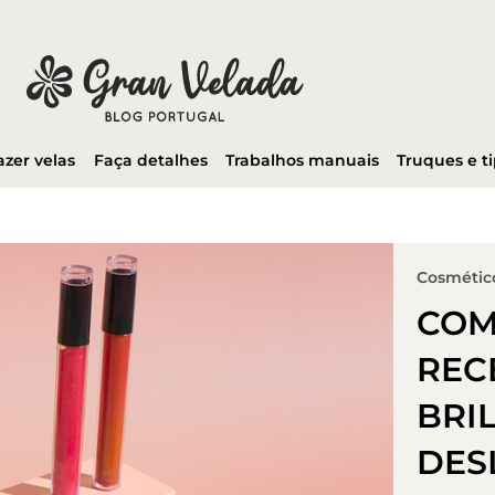
azer velas
Faça detalhes
Trabalhos manuais
Truques e t
Cosmético
COM
REC
BRI
DES