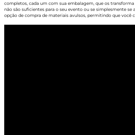
completos, cada um com sua embalagem, que os transforma e
não são suficientes para o seu evento ou se simplesmente se
opção de compra de materiais avulsos, permitindo que você c