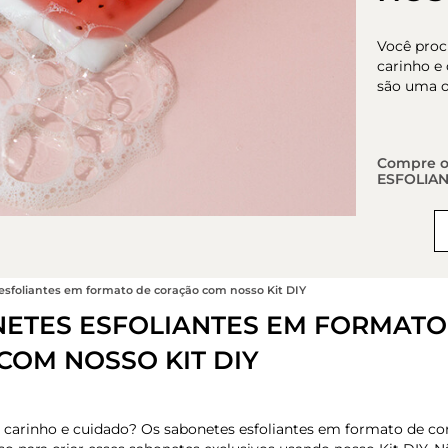
Você proc
carinho e
são uma op
Compre o
ESFOLIAN
 esfoliantes em formato de coração com nosso Kit DIY
NETES ESFOLIANTES EM FORMATO
COM NOSSO KIT DIY
r carinho e cuidado? Os sabonetes esfoliantes em formato de c