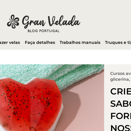
azer velas
Faça detalhes
Trabalhos manuais
Truques e t
Cursos a
glicerina
,
CRI
SAB
FOR
NOS