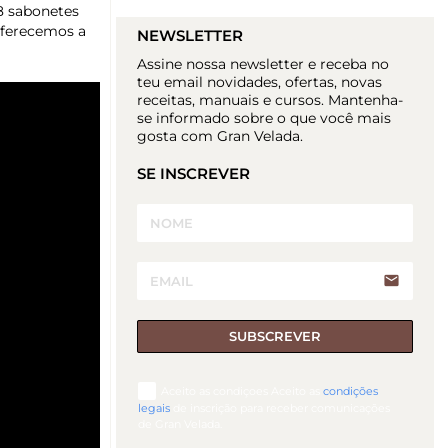
8 sabonetes
Oferecemos a
NEWSLETTER
Assine nossa newsletter e receba no
teu email novidades, ofertas, novas
receitas, manuais e cursos. Mantenha-
se informado sobre o que você mais
gosta com Gran Velada.
SE INSCREVER
email
SUBSCREVER
Aceito as condiçoes Aceito as
condições
legais
de inscrição para receber comunicações
de Gran Velada.