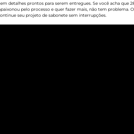
m detalhes prontos para serem entregues. Se você acha que 2
 apaixonou pelo processo e quer fazer mais, não tem problema. 
ontinue seu projeto de sabonete sem interrupções.