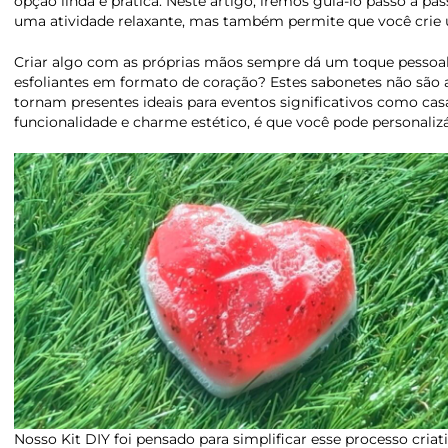
opção linda e prática. Neste artigo, iremos guiá-lo passo a pa
uma atividade relaxante, mas também permite que você crie u
Criar algo com as próprias mãos sempre dá um toque pessoal 
esfoliantes em formato de coração? Estes sabonetes não são
tornam presentes ideais para eventos significativos como ca
funcionalidade e charme estético, é que você pode personalizá
Nosso Kit DIY foi pensado para simplificar esse processo cria