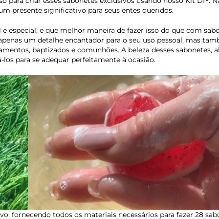
sso para criar esses sabonetes exclusivos usando nosso Kit DIY. 
m presente significativo para seus entes queridos.
e especial, e que melhor maneira de fazer isso do que com sab
 apenas um detalhe encantador para o seu uso pessoal, mas ta
samentos, baptizados e comunhões. A beleza desses sabonetes, 
-los para se adequar perfeitamente à ocasião.
tivo, fornecendo todos os materiais necessários para fazer 28 sa