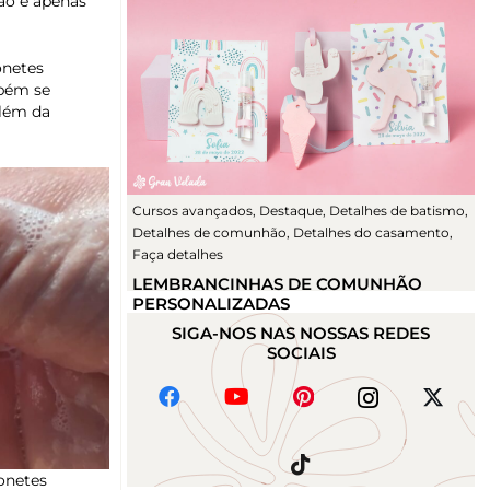
Não é apenas
onetes
mbém se
além da
Cursos avançados
,
Destaque
,
Detalhes de batismo
,
Detalhes de comunhão
,
Detalhes do casamento
,
Faça detalhes
LEMBRANCINHAS DE COMUNHÃO
PERSONALIZADAS
SIGA-NOS NAS NOSSAS REDES
SOCIAIS
bonetes