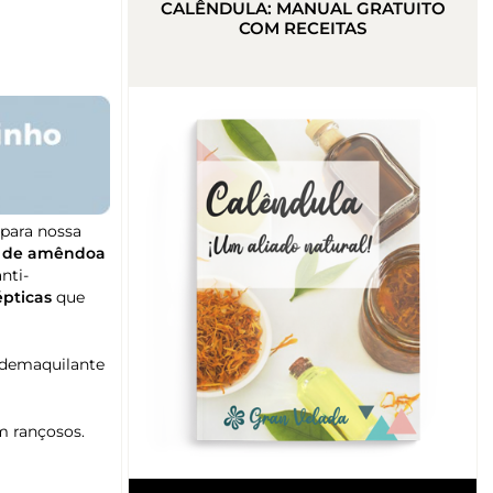
CALÊNDULA: MANUAL GRATUITO
COM RECEITAS
 para nossa
o de amêndoa
nti-
épticas
que
o demaquilante
m rançosos.