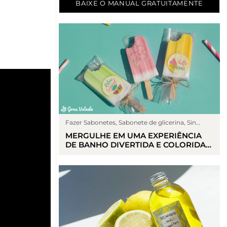
BAIXE O MANUAL GRATUITAMENTE
Fazer Sabonetes
,
Sabonete de glicerina
,
Sin
categoría
MERGULHE EM UMA EXPERIÊNCIA
DE BANHO DIVERTIDA E COLORIDA
COM SABONETES GELADOS