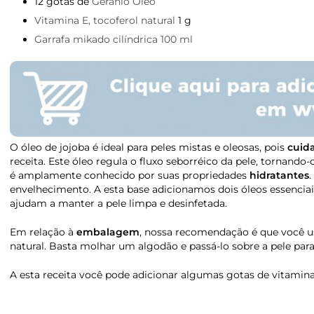
12 gotas de
Gerânio Óleo
Vitamina E, tocoferol natural
1 g
Garrafa mikado cilíndrica 100 ml
O óleo de jojoba é ideal para peles mistas e oleosas, pois
cuida
receita. Este óleo regula o fluxo seborréico da pele, tornan
é amplamente conhecido por suas propriedades
hidratantes
.
envelhecimento. A esta base adicionamos dois óleos essenci
ajudam a manter a pele limpa e desinfetada.
Em relação à
embalagem
, nossa recomendação é que você us
natural. Basta molhar um algodão e passá-lo sobre a pele par
A esta receita você pode adicionar algumas gotas de vitamina