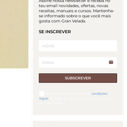
Assine nossa newsletter e receba no
teu email novidades, ofertas, novas
receitas, manuais e cursos. Mantenha-
se informado sobre o que você mais
gosta com Gran Velada.
SE INSCREVER
email
SUBSCREVER
Aceito as condiçoes Aceito as
condições
legais
de inscrição para receber comunicações
de Gran Velada.