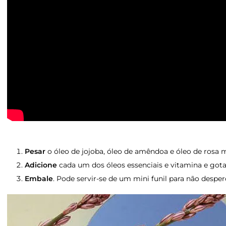
Pesar
o óleo de jojoba, óleo de amêndoa e óleo de rosa
Adicione
cada um dos óleos essenciais e vitamina e got
Embale
. Pode servir-se de um mini funil para não desp