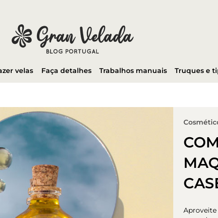
azer velas
Faça detalhes
Trabalhos manuais
Truques e t
Cosmético
COM
MAQ
CAS
Aproveite