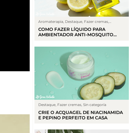
Aromaterapia
,
Destaque
,
Fazer cremas
,
Perfume caseiro
,
Sin categoría
,
Trabalhos
COMO FAZER LÍQUIDO PARA
manuais
AMBIENTADOR ANTI-MOSQUITO
CASEIRO
Destaque
,
Fazer cremas
,
Sin categoría
CRIE O ACQUAGEL DE NIACINAMIDA
E PEPINO PERFEITO EM CASA