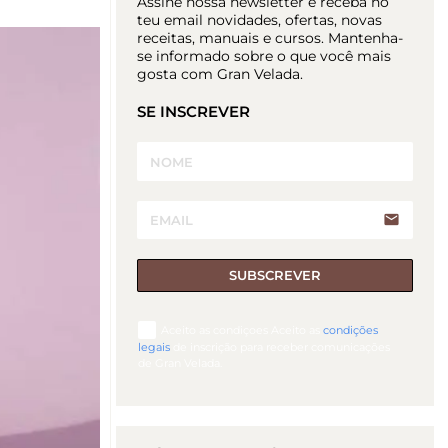
Assine nossa newsletter e receba no
teu email novidades, ofertas, novas
receitas, manuais e cursos. Mantenha-
se informado sobre o que você mais
gosta com Gran Velada.
SE INSCREVER
email
SUBSCREVER
Aceito as condiçoes Aceito as
condições
legais
de inscrição para receber comunicações
de Gran Velada.