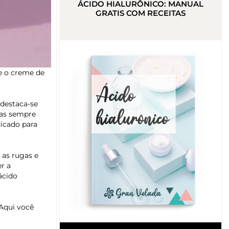
ÁCIDO HIALURÔNICO: MANUAL
GRATIS COM RECEITAS
 e o creme de
 destaca-se
mas sempre
dicado para
 as rugas e
r a
ácido
 Aqui você