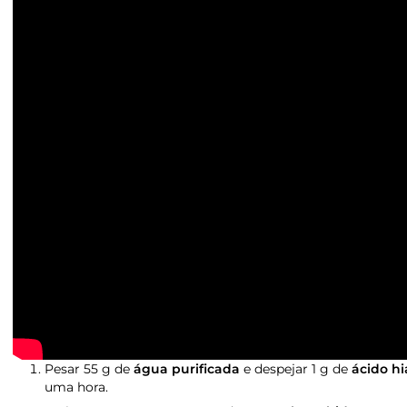
Pesar 55 g de
água purificada
e despejar 1 g de
ácido hi
uma hora.