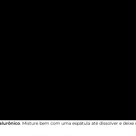
alurônico
. Misture bem com uma espátula até dissolver e deixe