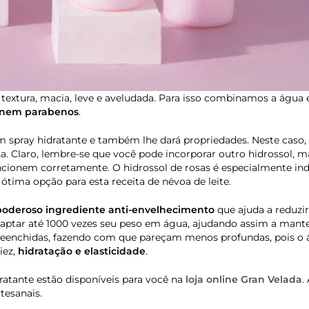
textura, macia, leve e aveludada. Para isso combinamos a água
s nem parabenos
.
spray hidratante e também lhe dará propriedades. Neste caso,
lha. Claro, lembre-se que você pode incorporar outro hidrossol, 
ncionem corretamente. O hidrossol de rosas é especialmente in
 ótima opção para esta receita de névoa de leite.
 poderoso ingrediente anti-envelhecimento
que ajuda a reduzir
 captar até 1000 vezes seu peso em água, ajudando assim a mante
preenchidas, fazendo com que pareçam menos profundas, pois o 
iez,
hidratação e elasticidade
.
ratante estão disponíveis para você na
loja online Gran Velada
.
tesanais.