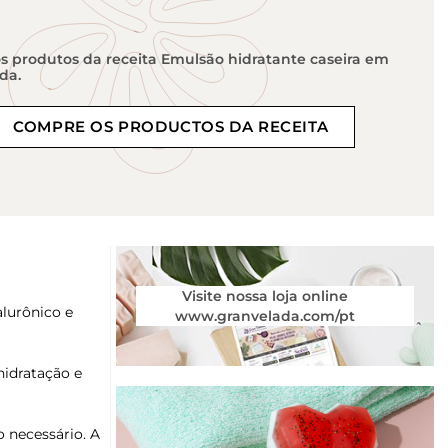
 produtos da receita Emulsão hidratante caseira em
da.
COMPRE OS PRODUCTOS DA RECEITA
Visite nossa loja online
alurônico e
www.granvelada.com/pt
idratação e
o necessário. A