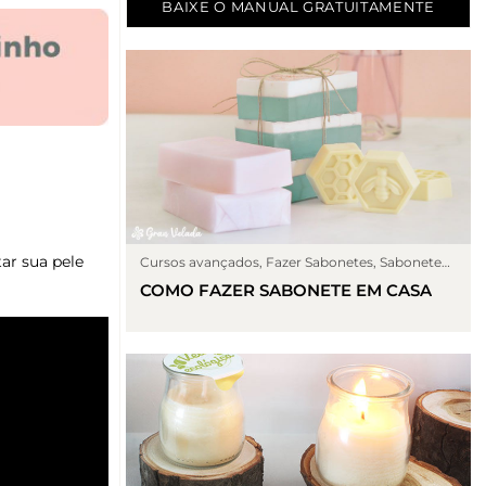
BAIXE O MANUAL GRATUITAMENTE
ar sua pele
Cursos avançados
,
Fazer Sabonetes
,
Sabonete
de glicerina
COMO FAZER SABONETE EM CASA