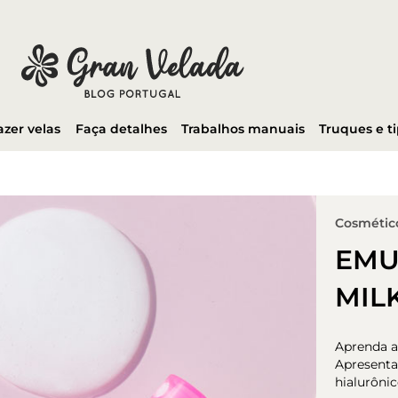
azer velas
Faça detalhes
Trabalhos manuais
Truques e t
Cosmético
EMU
MIL
Aprenda a
Apresenta
hialurônic