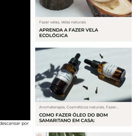
Fazer velas
,
Velas naturais
APRENDA A FAZER VELA
ECOLÓGICA
Aromaterapia
,
Cosméticos naturais
,
Fazer
cremas
COMO FAZER ÓLEO DO BOM
SAMARITANO EM CASA:
 descansar por