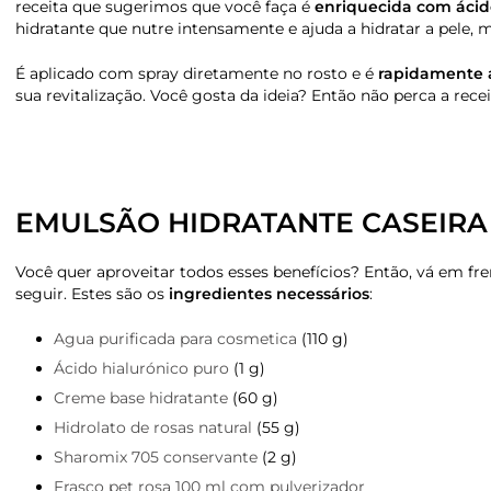
receita que sugerimos que você faça é
enriquecida com ácido
hidratante que nutre intensamente e ajuda a hidratar a pele, m
É aplicado com spray diretamente no rosto e é
rapidamente 
sua revitalização. Você gosta da ideia? Então não perca a rec
EMULSÃO HIDRATANTE CASEIRA
Você quer aproveitar todos esses benefícios? Então, vá em fr
seguir. Estes são os
ingredientes necessários
:
Agua purificada para cosmetica
(110 g)
Ácido hialurónico puro
(1 g)
Creme base hidratante
(60 g)
Hidrolato de rosas natural
(55 g)
Sharomix 705 conservante
(2 g)
Frasco pet rosa 100 ml com pulverizador