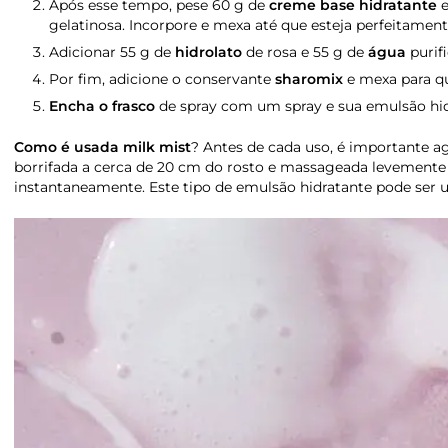
Após esse tempo, pese 60 g de
creme base hidratante
e
gelatinosa. Incorpore e mexa até que esteja perfeitament
Adicionar 55 g de
hidrolato
de rosa e 55 g de
água
purif
Por fim, adicione o conservante
sharomix
e mexa para qu
Encha o frasco
de spray com um spray e sua emulsão hidr
Como é usada milk mist
? Antes de cada uso, é importante ag
borrifada a cerca de 20 cm do rosto e massageada levemente
instantaneamente. Este tipo de emulsão hidratante pode ser us