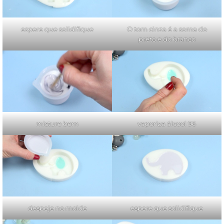
espere que solidifique
O tom cinza é a soma do
preto e do branco
misture bem
vaporiza álcool 96
despeje no molde
espere que solidifique