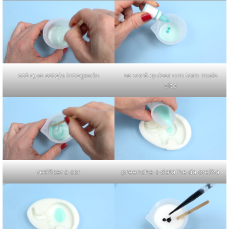
até que esteja integrado
se você quiser um tom mais
alto
retificar a cor
preencha o detalhe da orelha