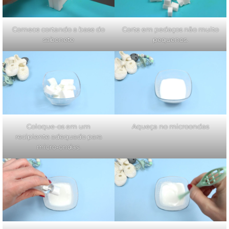
Comece cortando a base do
Corte em pedaços não muito
sabonete
pequenos.
Coloque-os em um
Aqueça no microondas
recipiente adequado para
micro-ondas.