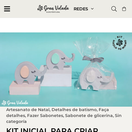
REDES
Artesanato de Natal
,
Detalhes de batismo
,
Faça
detalhes
,
Fazer Sabonetes
,
Sabonete de glicerina
,
Sin
categoría
KIT INICIAL PARA CRIAR