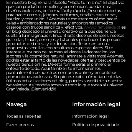
En nuestro blog reina la filosofía “Hazlo tú mismo”. El objetivo:
que con productos sencillos y económicos puedas crear
diseños exclusivos, de forma fácil y rápida. ¡Descubre recetas
para hacer cremas, jabones, perfumes, detalles para bodas,
bautizo y comunión…! Además te mostramos cómo hacer
velas y ambientadores naturales y encontrarás remedios
caseros, con trucos sencillos y. efectivos.
www.granvelada.pt
es
un blog dedicado al universo creativo para que des rienda
suelta a tu imaginación. Encontrarás decenas de ideas, recetas
gratuitas, trucos, consejos y tutoriales para hacer tus propios
productos de belleza y de decoración. Te presentamos
propuestas sencillas con resultados espectaculares. Si te
interesa el mundo de las manualidades, la decoración, los
jabones y la cosmética natural, ¡anímate a visitarnos! Además,
podrás estar al tanto de las novedades, ofertas y descuentos de
nuestra tienda online. De esta forma serás el primero en
enterarte de todo. Aquí también te informaremos.
puntualmente de nuestros concursos online y encontrarás
promociones exclusivas. Si quieres recibir cómodamente las
últimas actualizaciones del blog, puedes suscribirte a nuestra
Newsletter. Así tendrás acceso a todo lo que rodea al universo
Gran Velada. ¡Bienvenid@!
Navega
Información legal
Todas as receitas
Información legal
Fazer cremas
Política de privacidade