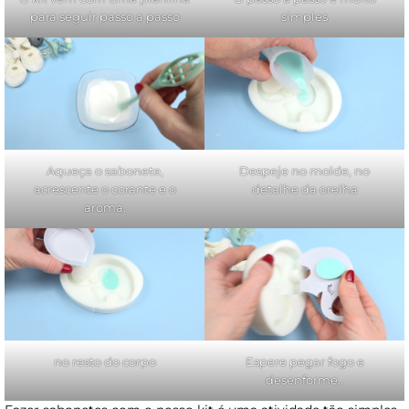
para seguir passo a passo
simples
Aqueça o sabonete,
Despeje no molde, no
acrescente o corante e o
detalhe da orelha
aroma.
no resto do corpo
Espere pegar fogo e
desenforme..