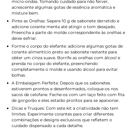
micro-ondas. Tomando cuidado para não ferver,
acrescente algumas gotas de essência aromática e
misture bem.
Pinte as Orelhas: Separe 10 g de sabonete derretido e
adicione corante menta até atingir o tom desejado.
Preencha a parte do molde correspondente às orelhas e
deixe esfriar.
Forme o corpo do elefante: adicione algumas gotas de
corante alimentício preto ao sabonete restante para
obter um cinza suave. Borrife as orelhas com álcool e
prenda no corpo do elefante, preenchendo
completamente o molde e usando álcool para evitar
bolhas.
A Embalagem Perfeita: Depois que os sabonetes
estiverem prontos e desenformados, coloque-os nos
sacos de celofane. Feche-os com um laço feito com fita
de gorgorão e eles estarão prontos para se apaixonar.
Dicas e Truques: Com este kit a criatividade não tem
limites. Experimente corantes para criar diferentes
combinações e designs exclusivos que refletem o
cuidado dispensado a cada detalhe.