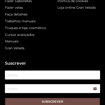
Fazer Sabonetes
Política de cookies
Fazer velas
Loja online Gran Velada
Faça detalhes
Trabalhos manuais
Truques e tips cosmético
Cursos avançados
Manuais
Gran Velada
Suscrever
email
SUBSCREVER