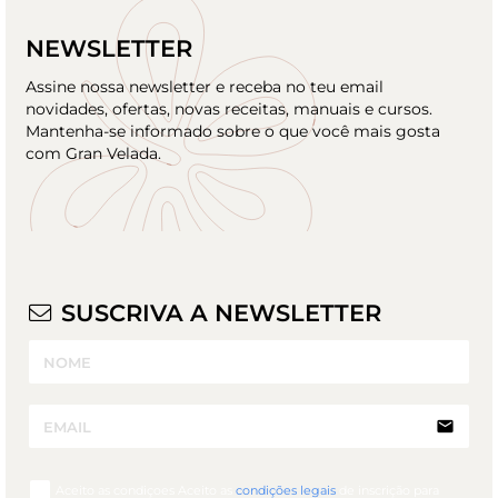
NEWSLETTER
Assine nossa newsletter e receba no teu email
novidades, ofertas, novas receitas, manuais e cursos.
Mantenha-se informado sobre o que você mais gosta
com Gran Velada.
SUSCRIVA A NEWSLETTER
email
Aceito as condiçoes Aceito as
condições legais
de inscrição para