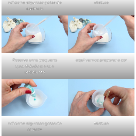
adicione algumas gotas de
Misture
essência
Reserve uma pequena
aqui vamos preparar a cor
quantidade em um
recipiente
adicione algumas gotas de
Misture
corante