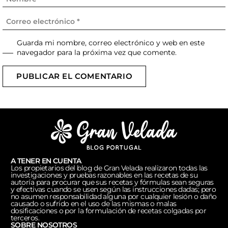
Guarda mi nombre, correo electrónico y web en este
navegador para la próxima vez que comente.
PUBLICAR EL COMENTARIO
A TENER EN CUENTA
Los propietarios del blog de Gran Velada realizaron todas las
investigaciones y pruebas razonables en las recetas de su
autoría para procurar que sus recetas y fórmulas sean seguras
y efectivas cuando se usen según las instrucciones dadas; pero
no asumen responsabilidad alguna por cualquier lesión o daño
causado o sufrido en el uso de las mismas o malas
dosificaciones o por la formulación de recetas colgadas por
terceros.
SOBRE NOSOTROS