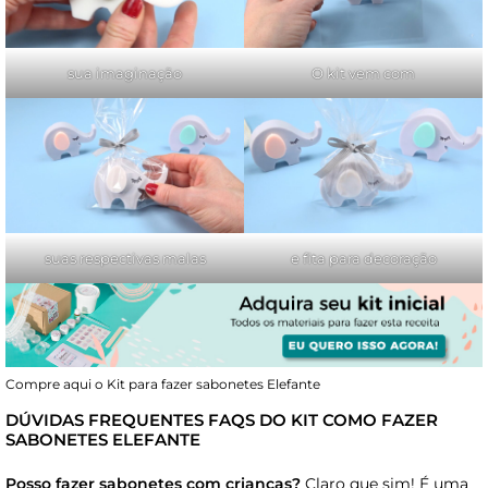
sua imaginação
O kit vem com
suas respectivas malas
e fita para decoração
Compre aqui o Kit para fazer sabonetes Elefante
DÚVIDAS FREQUENTES
FAQS DO KIT COMO FAZER
SABONETES ELEFANTE
Posso fazer sabonetes com crianças?
Claro que sim! É uma