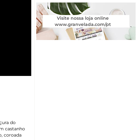
Visite nossa loja online
www.granvelada.com/pt
çura do
om castanho
o, coroada