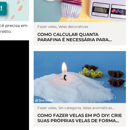
ocê precisa em
Fazer velas
,
Velas decorativas
resto.
COMO CALCULAR QUANTA
PARAFINA É NECESSÁRIA PARA
FAZER UMA VELA
Fazer velas
,
Sin categoría
,
Velas aromáticas
,
Velas naturais
COMO FAZER VELAS EM PÓ DIY: CRIE
SUAS PRÓPRIAS VELAS DE FORMA
SIMPLES