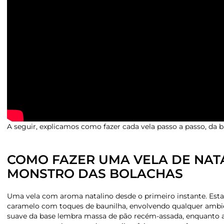
A seguir, explicamos como fazer cada vela passo a passo, da ba
COMO FAZER UMA VELA DE NAT
MONSTRO DAS BOLACHAS
Uma vela com aroma natalino desde o primeiro instante. Est
caramelo com toques de baunilha, envolvendo qualquer ambi
suave da base lembra massa de pão recém-assada, enquanto a cob