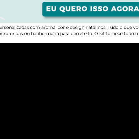
 personalizadas com aroma, cor e design natalinos. Tudo o que v
cro-ondas ou banho-maria para derretê-lo. O kit fornece todo o 