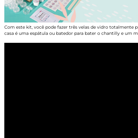
Com este kit, você pode fazer três velas de vidro totalmente
casa é uma espátula ou batedor para bater o chantilly e um mi