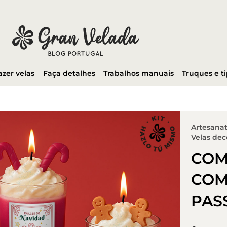
azer velas
Faça detalhes
Trabalhos manuais
Truques e t
Artesanat
Velas dec
COM
COM
PAS