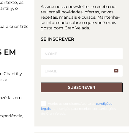
ontexto, as
Assine nossa newsletter e receba no
ntilly, o
teu email novidades, ofertas, novas
receitas, manuais e cursos. Mantenha-
se informado sobre o que você mais
ara criar três
gosta com Gran Velada.
SE INSCREVER
S EM
email
 Chantilly
as e
SUBSCREVER
Fazê-las em
Aceito as condiçoes Aceito as
condições
legais
de inscrição para receber comunicações
de Gran Velada.
xperiência,