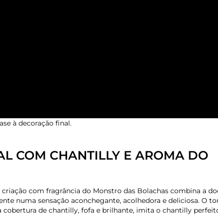
se à decoração final.
AL COM CHANTILLY E AROMA DO
a criação com fragrância do Monstro das Bolachas combina a do
ente numa sensação aconchegante, acolhedora e deliciosa. O t
ertura de chantilly, fofa e brilhante, imita o chantilly perfeit