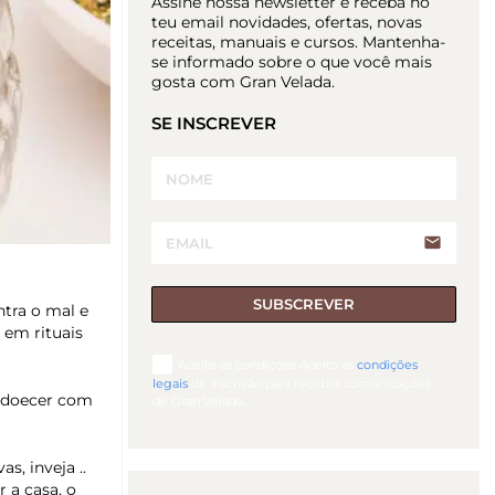
Assine nossa newsletter e receba no
teu email novidades, ofertas, novas
receitas, manuais e cursos. Mantenha-
se informado sobre o que você mais
gosta com Gran Velada.
SE INSCREVER
email
SUBSCREVER
tra o mal e
 em rituais
Aceito as condiçoes Aceito as
condições
legais
de inscrição para receber comunicações
 adoecer com
de Gran Velada.
s, inveja ..
 a casa, o