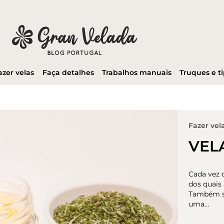
azer velas
Faça detalhes
Trabalhos manuais
Truques e t
Fazer vel
VEL
Cada vez 
dos quais
Também são
uma…