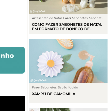
Artesanato de Natal
,
Fazer Sabonetes
,
Sabonete
de glicerina
COMO FAZER SABONETES DE NATAL
EM FORMATO DE BONECO DE
BISCOITO: DIVERSÃO E
CRIATIVIDADE PARA TODA FAMÍLIA
Fazer Sabonetes
,
Sabão líquido
XAMPÚ DE CAMOMILA