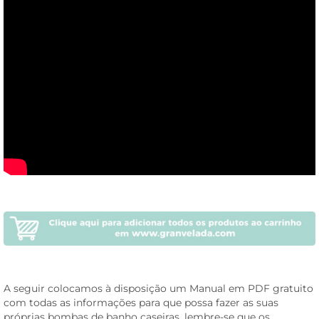
A seguir colocamos à disposição um
Manual em PDF gratuito
com todas as informações para que possa fazer as suas
próprias bombas de banho caseiras, lembre-se que os