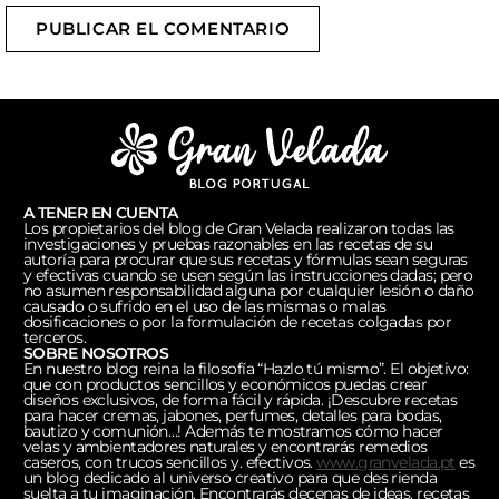
PUBLICAR EL COMENTARIO
A TENER EN CUENTA
Los propietarios del blog de Gran Velada realizaron todas las
investigaciones y pruebas razonables en las recetas de su
autoría para procurar que sus recetas y fórmulas sean seguras
y efectivas cuando se usen según las instrucciones dadas; pero
no asumen responsabilidad alguna por cualquier lesión o daño
causado o sufrido en el uso de las mismas o malas
dosificaciones o por la formulación de recetas colgadas por
terceros.
SOBRE NOSOTROS
En nuestro blog reina la filosofía “Hazlo tú mismo”. El objetivo:
que con productos sencillos y económicos puedas crear
diseños exclusivos, de forma fácil y rápida. ¡Descubre recetas
para hacer cremas, jabones, perfumes, detalles para bodas,
bautizo y comunión…! Además te mostramos cómo hacer
velas y ambientadores naturales y encontrarás remedios
caseros, con trucos sencillos y. efectivos.
www.granvelada.pt
es
un blog dedicado al universo creativo para que des rienda
suelta a tu imaginación. Encontrarás decenas de ideas, recetas