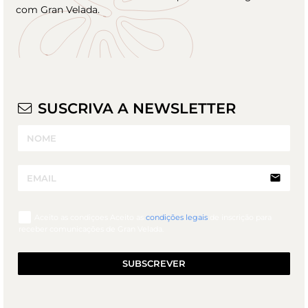
com Gran Velada.
SUSCRIVA A NEWSLETTER
email
Aceito as condiçoes Aceito as
condições legais
de inscrição para
receber comunicações de Gran Velada.
SUBSCREVER