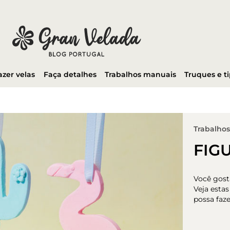
azer velas
Faça detalhes
Trabalhos manuais
Truques e t
Trabalho
FIG
Você gost
Veja esta
possa faze