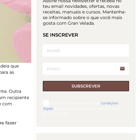
Assine nossa newsletter e receba no
teu email novidades, ofertas, novas
receitas, manuais e cursos. Mantenha-
se informado sobre o que você mais
gosta com Gran Velada.
SE INSCREVER
ideia que
email
para as
SUBSCREVER
nte. Outra
um recipiente
Aceito as condiçoes Aceito as
condições
te com
legais
de inscrição para receber comunicações
de Gran Velada.
a fazer