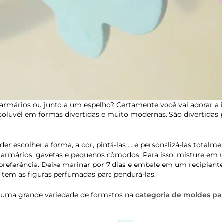
os armários ou junto a um espelho? Certamente você vai adorar a 
ssoluvél em formas divertidas e muito modernas. São divertidas 
er escolher a forma, a cor, pintá-las … e personalizá-las totalme
 armários, gavetas e pequenos cômodos. Para isso, misture em 
preferência. Deixe marinar por 7 dias e embale em um recipien
já tem as figuras perfumadas para pendurá-las.
rá uma grande variedade de formatos na
categoria de moldes par