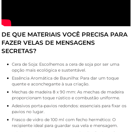
DE QUE MATERIAIS VOCÊ PRECISA PARA
FAZER VELAS DE MENSAGENS
SECRETAS?
Cera de Soja: Escolhemos a cera de soja por ser uma
opção mais ecológica e sustentável.
Essência Aromática de Baunilha: Para dar um toque
quente e aconchegante à sua criação.
Mechas de madeira 8 x 90 mm: As mechas de madeira
proporcionam toque rústico e combustão uniforme.
Adesivos porta-pavios redondos: essenciais para fixar os
pavios no lugar.
Frasco de vidro de 100 ml com fecho hermético: O
recipiente ideal para guardar sua vela e mensagem.