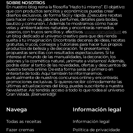
SOBRE NOSOTROS
En nuestro blog reina la filosofía “Hazlo tú mismo”. El objetivo:
que con productos sencillos y económicos puedas crear
diseños exclusivos, de forma fácil y rápida. ¡Descubre recetas
para hacer cremas, jabones, perfumes, detalles para bodas,
bautizo y comunión…! Además te mostramos cómo hacer
velas y ambientadores naturales y encontrarás remedios
caseros, con trucos sencillos y. efectivos.
www.granvelada.pt
es
un blog dedicado al universo creativo para que des rienda
suelta a tu imaginación. Encontrarás decenas de ideas, recetas
gratuitas, trucos, consejos y tutoriales para hacer tus propios
productos de belleza y de decoración. Te presentamos
propuestas sencillas con resultados espectaculares. Si te
interesa el mundo de las manualidades, la decoración, los
jabones y la cosmética natural, ¡anímate a visitarnos! Además,
podrás estar al tanto de las novedades, ofertas y descuentos de
nuestra tienda online. De esta forma serás el primero en
enterarte de todo. Aquí también te informaremos.
puntualmente de nuestros concursos online y encontrarás
promociones exclusivas. Si quieres recibir cómodamente las
últimas actualizaciones del blog, puedes suscribirte a nuestra
Newsletter. Así tendrás acceso a todo lo que rodea al universo
Gran Velada. ¡Bienvenid@!
Navega
Información legal
Todas as receitas
Información legal
Fazer cremas
Política de privacidade