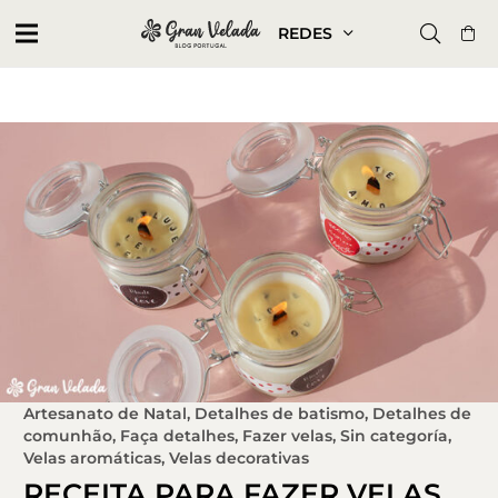
REDES
Artesanato de Natal
,
Detalhes de batismo
,
Detalhes de
comunhão
,
Faça detalhes
,
Fazer velas
,
Sin categoría
,
Velas aromáticas
,
Velas decorativas
RECEITA PARA FAZER VELAS