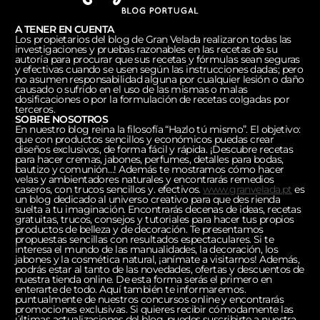
A TENER EN CUENTA
Los propietarios del blog de Gran Velada realizaron todas las
investigaciones y pruebas razonables en las recetas de su
autoría para procurar que sus recetas y fórmulas sean seguras
y efectivas cuando se usen según las instrucciones dadas; pero
no asumen responsabilidad alguna por cualquier lesión o daño
causado o sufrido en el uso de las mismas o malas
dosificaciones o por la formulación de recetas colgadas por
terceros.
SOBRE NOSOTROS
En nuestro blog reina la filosofía “Hazlo tú mismo”. El objetivo:
que con productos sencillos y económicos puedas crear
diseños exclusivos, de forma fácil y rápida. ¡Descubre recetas
para hacer cremas, jabones, perfumes, detalles para bodas,
bautizo y comunión…! Además te mostramos cómo hacer
velas y ambientadores naturales y encontrarás remedios
caseros, con trucos sencillos y. efectivos.
www.granvelada.pt
es
un blog dedicado al universo creativo para que des rienda
suelta a tu imaginación. Encontrarás decenas de ideas, recetas
gratuitas, trucos, consejos y tutoriales para hacer tus propios
productos de belleza y de decoración. Te presentamos
propuestas sencillas con resultados espectaculares. Si te
interesa el mundo de las manualidades, la decoración, los
jabones y la cosmética natural, ¡anímate a visitarnos! Además,
podrás estar al tanto de las novedades, ofertas y descuentos de
nuestra tienda online. De esta forma serás el primero en
enterarte de todo. Aquí también te informaremos.
puntualmente de nuestros concursos online y encontrarás
promociones exclusivas. Si quieres recibir cómodamente las
últimas actualizaciones del blog, puedes suscribirte a nuestra