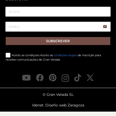
email
SUBSCREVER
Aceito as condiçoes Aceito as
condições legais
de inscrição para
receber comunicações de Gran Velada.
© Gran Velada SL
Idenet. Diseño web Zaragoza