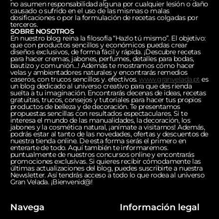
no asumen responsabilidad alguna por cualquier lesión o daño
causado o sufrido en el uso de las mismas o malas
dosificaciones o por la formulación de recetas colgadas por
terceros.
SOBRE NOSOTROS
En nuestro blog reina la filosofía “Hazlo tú mismo”. El objetivo:
que con productos sencillos y económicos puedas crear
diseños exclusivos, de forma fácil y rápida. ¡Descubre recetas
para hacer cremas, jabones, perfumes, detalles para bodas,
bautizo y comunión…! Además te mostramos cómo hacer
velas y ambientadores naturales y encontrarás remedios
caseros, con trucos sencillos y. efectivos.
www.granvelada.pt
es
un blog dedicado al universo creativo para que des rienda
suelta a tu imaginación. Encontrarás decenas de ideas, recetas
gratuitas, trucos, consejos y tutoriales para hacer tus propios
productos de belleza y de decoración. Te presentamos
propuestas sencillas con resultados espectaculares. Si te
interesa el mundo de las manualidades, la decoración, los
jabones y la cosmética natural, ¡anímate a visitarnos! Además,
podrás estar al tanto de las novedades, ofertas y descuentos de
nuestra tienda online. De esta forma serás el primero en
enterarte de todo. Aquí también te informaremos.
puntualmente de nuestros concursos online y encontrarás
promociones exclusivas. Si quieres recibir cómodamente las
últimas actualizaciones del blog, puedes suscribirte a nuestra
Newsletter. Así tendrás acceso a todo lo que rodea al universo
Gran Velada. ¡Bienvenid@!
Navega
Información legal