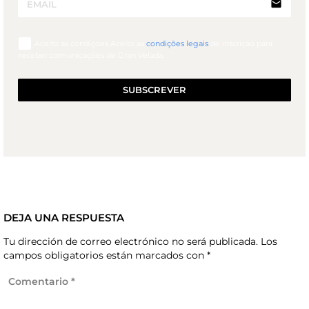
email
Aceito as condiçoes Aceito as
condições legais
de inscrição para
receber comunicações de Gran Velada.
SUBSCREVER
DEJA UNA RESPUESTA
Tu dirección de correo electrónico no será publicada.
Los
campos obligatorios están marcados con
*