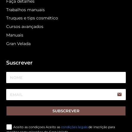
Faça detalhes
Trabalhos manuais
Truques e tips cosmético
Cursos avançados
Manuais
Gran Velada
Suscrever
email
SUBSCREVER
Aceito as condiçoes Aceito as
condições legais
de inscrição para
receber comunicações de Gran Velada.