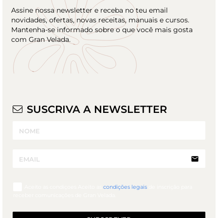
Assine nossa newsletter e receba no teu email
novidades, ofertas, novas receitas, manuais e cursos.
Mantenha-se informado sobre o que você mais gosta
com Gran Velada.
SUSCRIVA A NEWSLETTER
email
Aceito as condiçoes Aceito as
condições legais
de inscrição para
receber comunicações de Gran Velada.