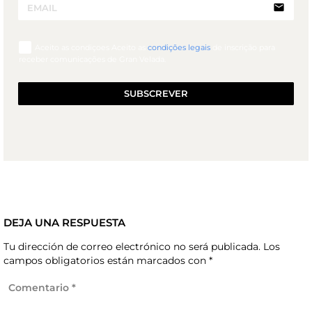
email
Aceito as condiçoes Aceito as
condições legais
de inscrição para
receber comunicações de Gran Velada.
SUBSCREVER
DEJA UNA RESPUESTA
Tu dirección de correo electrónico no será publicada.
Los
campos obligatorios están marcados con
*