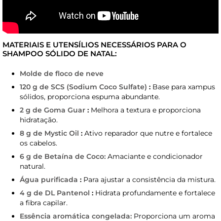
MATERIAIS E UTENSÍLIOS NECESSÁRIOS PARA O
SHAMPOO SÓLIDO DE NATAL:
Molde de floco de neve
120 g de SCS (Sodium Coco Sulfate)
:
Base para xampus
sólidos, proporciona espuma abundante.
2 g de Goma Guar
:
Melhora a textura e proporciona
hidratação.
8 g de Mystic Oil
:
Ativo reparador que nutre e fortalece
os cabelos.
6 g de Betaína de Coco:
Amaciante e condicionador
natural.
Água purificada
:
Para ajustar a consistência da mistura.
4 g de DL Pantenol
:
Hidrata profundamente e fortalece
a fibra capilar.
Essência aromática congelada:
Proporciona um aroma