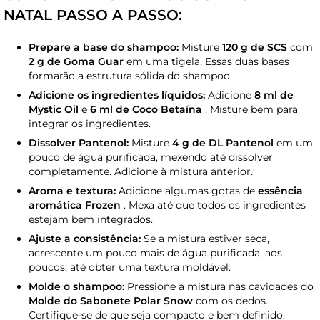
NATAL PASSO A PASSO:
Prepare a base do shampoo:
Misture
120 g de SCS
com
2 g de Goma Guar
em uma tigela. Essas duas bases
formarão a estrutura sólida do shampoo.
Adicione os ingredientes líquidos:
Adicione
8 ml de
Mystic Oil
e
6 ml de Coco Betaína
. Misture bem para
integrar os ingredientes.
Dissolver Pantenol:
Misture
4 g de DL Pantenol
em um
pouco de água purificada, mexendo até dissolver
completamente. Adicione à mistura anterior.
Aroma e textura:
Adicione algumas gotas de
essência
aromática Frozen
. Mexa até que todos os ingredientes
estejam bem integrados.
Ajuste a consistência:
Se a mistura estiver seca,
acrescente um pouco mais de água purificada, aos
poucos, até obter uma textura moldável.
Molde o shampoo:
Pressione a mistura nas cavidades do
Molde do Sabonete Polar Snow
com os dedos.
Certifique-se de que seja compacto e bem definido.