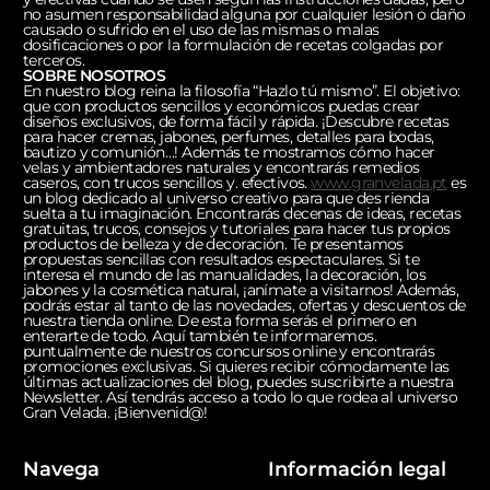
no asumen responsabilidad alguna por cualquier lesión o daño
causado o sufrido en el uso de las mismas o malas
dosificaciones o por la formulación de recetas colgadas por
terceros.
SOBRE NOSOTROS
En nuestro blog reina la filosofía “Hazlo tú mismo”. El objetivo:
que con productos sencillos y económicos puedas crear
diseños exclusivos, de forma fácil y rápida. ¡Descubre recetas
para hacer cremas, jabones, perfumes, detalles para bodas,
bautizo y comunión…! Además te mostramos cómo hacer
velas y ambientadores naturales y encontrarás remedios
caseros, con trucos sencillos y. efectivos.
www.granvelada.pt
es
un blog dedicado al universo creativo para que des rienda
suelta a tu imaginación. Encontrarás decenas de ideas, recetas
gratuitas, trucos, consejos y tutoriales para hacer tus propios
productos de belleza y de decoración. Te presentamos
propuestas sencillas con resultados espectaculares. Si te
interesa el mundo de las manualidades, la decoración, los
jabones y la cosmética natural, ¡anímate a visitarnos! Además,
podrás estar al tanto de las novedades, ofertas y descuentos de
nuestra tienda online. De esta forma serás el primero en
enterarte de todo. Aquí también te informaremos.
puntualmente de nuestros concursos online y encontrarás
promociones exclusivas. Si quieres recibir cómodamente las
últimas actualizaciones del blog, puedes suscribirte a nuestra
Newsletter. Así tendrás acceso a todo lo que rodea al universo
Gran Velada. ¡Bienvenid@!
Navega
Información legal