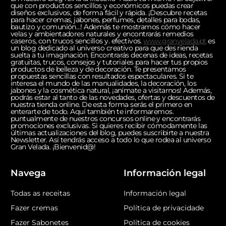
que con productos sencillos y económicos puedas crear
diseños exclusivos, de forma fácil y rápida. ¡Descubre recetas
para hacer cremas, jabones, perfumes, detalles para bodas,
bautizo y comunión…! Además te mostramos cómo hacer
velas y ambientadores naturales y encontrarás remedios
caseros, con trucos sencillos y. efectivos.
www.granvelada.pt
es
un blog dedicado al universo creativo para que des rienda
suelta a tu imaginación. Encontrarás decenas de ideas, recetas
gratuitas, trucos, consejos y tutoriales para hacer tus propios
productos de belleza y de decoración. Te presentamos
propuestas sencillas con resultados espectaculares. Si te
interesa el mundo de las manualidades, la decoración, los
jabones y la cosmética natural, ¡anímate a visitarnos! Además,
podrás estar al tanto de las novedades, ofertas y descuentos de
nuestra tienda online. De esta forma serás el primero en
enterarte de todo. Aquí también te informaremos.
puntualmente de nuestros concursos online y encontrarás
promociones exclusivas. Si quieres recibir cómodamente las
últimas actualizaciones del blog, puedes suscribirte a nuestra
Newsletter. Así tendrás acceso a todo lo que rodea al universo
Gran Velada. ¡Bienvenid@!
Navega
Información legal
Todas as receitas
Información legal
Fazer cremas
Política de privacidade
Fazer Sabonetes
Política de cookies