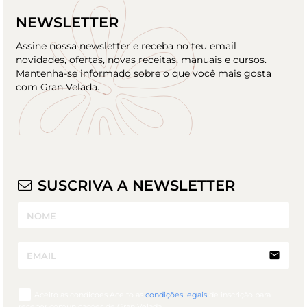
NEWSLETTER
Assine nossa newsletter e receba no teu email
novidades, ofertas, novas receitas, manuais e cursos.
Mantenha-se informado sobre o que você mais gosta
com Gran Velada.
SUSCRIVA A NEWSLETTER
email
Aceito as condiçoes Aceito as
condições legais
de inscrição para
receber comunicações de Gran Velada.