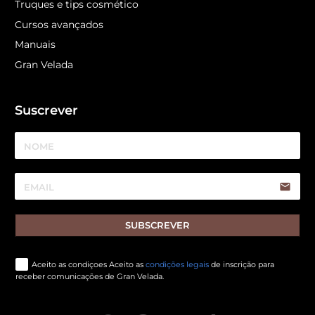
Truques e tips cosmético
Cursos avançados
Manuais
Gran Velada
Suscrever
email
SUBSCREVER
Aceito as condiçoes Aceito as
condições legais
de inscrição para
receber comunicações de Gran Velada.