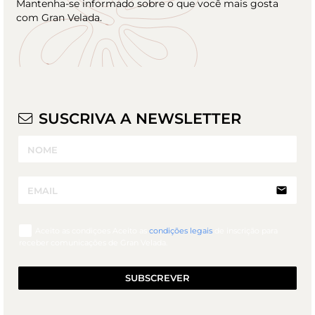
Mantenha-se informado sobre o que você mais gosta
com Gran Velada.
SUSCRIVA A NEWSLETTER
email
Aceito as condiçoes Aceito as
condições legais
de inscrição para
receber comunicações de Gran Velada.
SUBSCREVER