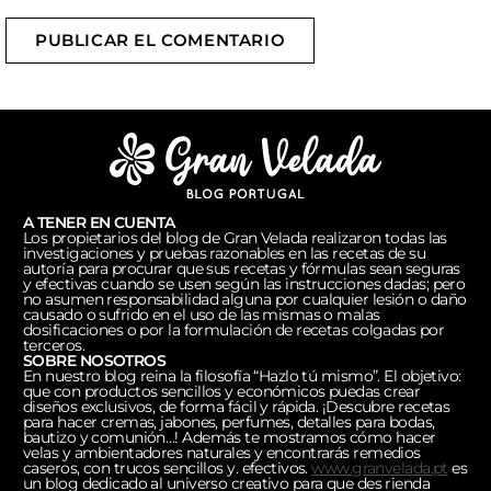
PUBLICAR EL COMENTARIO
A TENER EN CUENTA
Los propietarios del blog de Gran Velada realizaron todas las
investigaciones y pruebas razonables en las recetas de su
autoría para procurar que sus recetas y fórmulas sean seguras
y efectivas cuando se usen según las instrucciones dadas; pero
no asumen responsabilidad alguna por cualquier lesión o daño
causado o sufrido en el uso de las mismas o malas
dosificaciones o por la formulación de recetas colgadas por
terceros.
SOBRE NOSOTROS
En nuestro blog reina la filosofía “Hazlo tú mismo”. El objetivo:
que con productos sencillos y económicos puedas crear
diseños exclusivos, de forma fácil y rápida. ¡Descubre recetas
para hacer cremas, jabones, perfumes, detalles para bodas,
bautizo y comunión…! Además te mostramos cómo hacer
velas y ambientadores naturales y encontrarás remedios
caseros, con trucos sencillos y. efectivos.
www.granvelada.pt
es
un blog dedicado al universo creativo para que des rienda