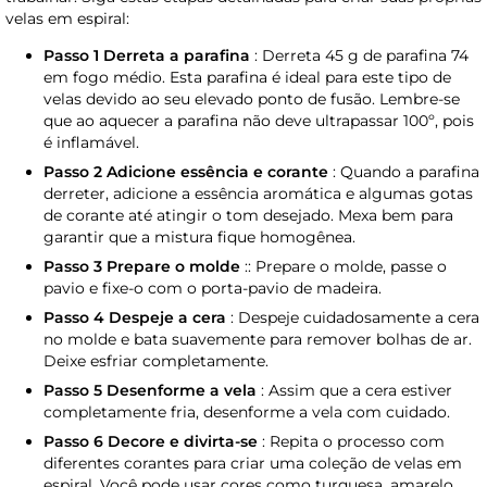
velas em espiral:
Passo 1 Derreta a parafina
: Derreta 45 g de parafina 74
em fogo médio. Esta parafina é ideal para este tipo de
velas devido ao seu elevado ponto de fusão. Lembre-se
que ao aquecer a parafina não deve ultrapassar 100º, pois
é inflamável.
Passo 2 Adicione essência e corante
: Quando a parafina
derreter, adicione a essência aromática e algumas gotas
de corante até atingir o tom desejado. Mexa bem para
garantir que a mistura fique homogênea.
Passo 3 Prepare o molde
:: Prepare o molde, passe o
pavio e fixe-o com o porta-pavio de madeira.
Passo 4 Despeje a cera
: Despeje cuidadosamente a cera
no molde e bata suavemente para remover bolhas de ar.
Deixe esfriar completamente.
Passo 5 Desenforme a vela
: Assim que a cera estiver
completamente fria, desenforme a vela com cuidado.
Passo 6 Decore e divirta-se
: Repita o processo com
diferentes corantes para criar uma coleção de velas em
espiral. Você pode usar cores como turquesa, amarelo,