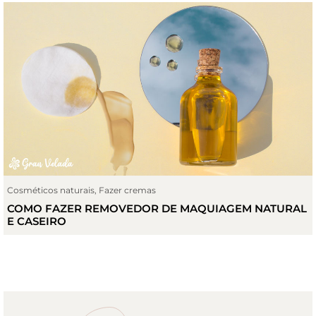
Fazer Sabonetes
,
Halloweem
,
Sabonete de glicerina
,
Sin categoría
TUTORIAL PARA FAZER UM SABONETE ORIGINAL COM
CAVEIRAS PARA O HALLOWEEN!