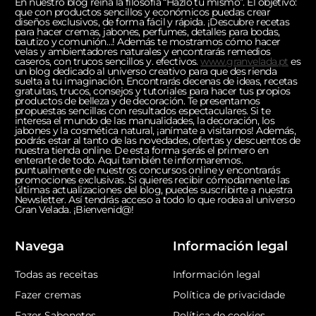
En nuestro blog reina la filosofía “Hazlo tú mismo”. El objetivo:
que con productos sencillos y económicos puedas crear
diseños exclusivos, de forma fácil y rápida. ¡Descubre recetas
para hacer cremas, jabones, perfumes, detalles para bodas,
bautizo y comunión…! Además te mostramos cómo hacer
velas y ambientadores naturales y encontrarás remedios
caseros, con trucos sencillos y. efectivos.
www.granvelada.pt
es
un blog dedicado al universo creativo para que des rienda
suelta a tu imaginación. Encontrarás decenas de ideas, recetas
gratuitas, trucos, consejos y tutoriales para hacer tus propios
productos de belleza y de decoración. Te presentamos
propuestas sencillas con resultados espectaculares. Si te
interesa el mundo de las manualidades, la decoración, los
jabones y la cosmética natural, ¡anímate a visitarnos! Además,
podrás estar al tanto de las novedades, ofertas y descuentos de
nuestra tienda online. De esta forma serás el primero en
enterarte de todo. Aquí también te informaremos.
puntualmente de nuestros concursos online y encontrarás
promociones exclusivas. Si quieres recibir cómodamente las
últimas actualizaciones del blog, puedes suscribirte a nuestra
Newsletter. Así tendrás acceso a todo lo que rodea al universo
Gran Velada. ¡Bienvenid@!
Navega
Información legal
Todas as receitas
Información legal
Fazer cremas
Política de privacidade
Fazer Sabonetes
Política de cookies