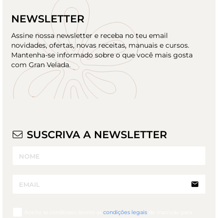
NEWSLETTER
Assine nossa newsletter e receba no teu email
novidades, ofertas, novas receitas, manuais e cursos.
Mantenha-se informado sobre o que você mais gosta
com Gran Velada.
SUSCRIVA A NEWSLETTER
email
Aceito as condiçoes Aceito as
condições legais
de inscrição para