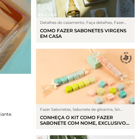
Detalhes do casamento
,
Faça detalhes
,
Fazer
Sabonetes
,
Sabonete de glicerina
,
Sin categoría
COMO FAZER SABONETES VIRGENS
EM CASA
Fazer Sabonetes
,
Sabonete de glicerina
,
Sin
iante.
categoría
CONHEÇA O KIT COMO FAZER
SABONETE COM NOME, EXCLUSIVO
DA GRAN VELADA