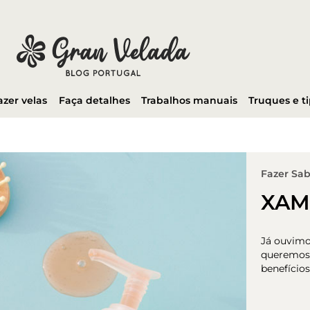
azer velas
Faça detalhes
Trabalhos manuais
Truques e t
Fazer Sa
XAM
Já ouvimo
queremos 
benefícios