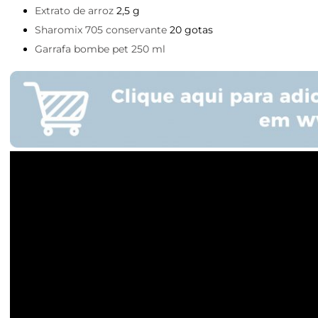
Extrato de arroz
2,5 g
Sharomix 705 conservante
20 gotas
Garrafa bombe pet 250 ml