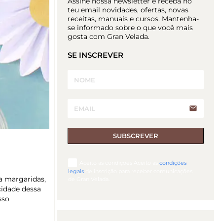
Assine nossa newsletter e receba no
teu email novidades, ofertas, novas
receitas, manuais e cursos. Mantenha-
se informado sobre o que você mais
gosta com Gran Velada.
SE INSCREVER
email
SUBSCREVER
Aceito as condiçoes Aceito as
condições
legais
de inscrição para receber comunicações
a margaridas,
de Gran Velada.
cidade dessa
sso