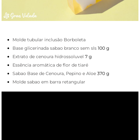
Molde tubular inclusão Borboleta
Base glicerinada sabao branco sem sls
100 g
Extrato de cenoura hidrossoluvel
7 g
Essência aromática de flor de tiaré
Sabao Base de Cenoura, Pepino e Aloe
370 g
Molde sabao em barra retangular