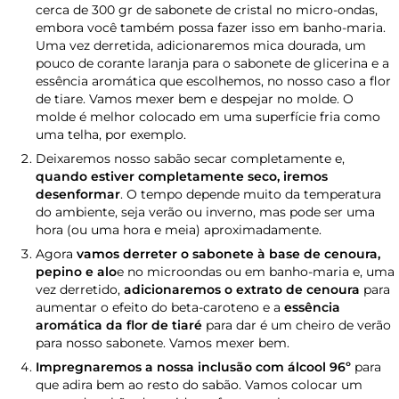
cerca de 300 gr de sabonete de cristal no micro-ondas,
embora você também possa fazer isso em banho-maria.
Uma vez derretida, adicionaremos mica dourada, um
pouco de corante laranja para o sabonete de glicerina e a
essência aromática que escolhemos, no nosso caso a flor
de tiare. Vamos mexer bem e despejar no molde. O
molde é melhor colocado em uma superfície fria como
uma telha, por exemplo.
Deixaremos nosso sabão secar completamente e,
quando estiver completamente seco, iremos
desenformar
. O tempo depende muito da temperatura
do ambiente, seja verão ou inverno, mas pode ser uma
hora (ou uma hora e meia) aproximadamente.
Agora
vamos derreter o sabonete à base de cenoura,
pepino e alo
e no microondas ou em banho-maria e, uma
vez derretido,
adicionaremos o extrato de cenoura
para
aumentar o efeito do beta-caroteno e a
essência
aromática da flor de tiaré
para dar é um cheiro de verão
para nosso sabonete. Vamos mexer bem.
Impregnaremos a nossa inclusão com álcool 96º
para
que adira bem ao resto do sabão. Vamos colocar um