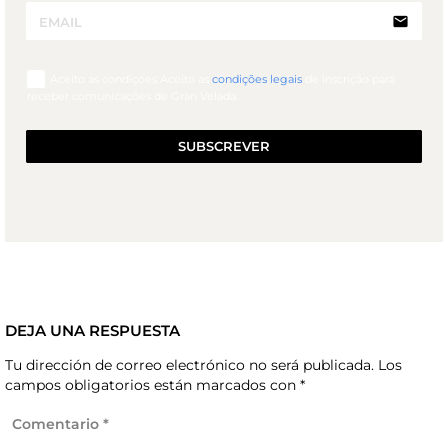
email
Aceito as condiçoes Aceito as
condições legais
de inscrição para
receber comunicações de Gran Velada.
SUBSCREVER
DEJA UNA RESPUESTA
Tu dirección de correo electrónico no será publicada.
Los
campos obligatorios están marcados con
*