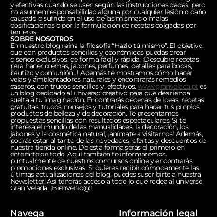
y efectivas cuando se usen según las instrucciones dadas; pero
no asumen responsabilidad alguna por cualquier lesión o daño
causado o sufrido en el uso de las mismas o malas
dosificaciones o por la formulación de recetas colgadas por
terceros.
SOBRE NOSOTROS
En nuestro blog reina la filosofía “Hazlo tú mismo”. El objetivo:
que con productos sencillos y económicos puedas crear
diseños exclusivos, de forma fácil y rápida. ¡Descubre recetas
para hacer cremas, jabones, perfumes, detalles para bodas,
bautizo y comunión…! Además te mostramos cómo hacer
velas y ambientadores naturales y encontrarás remedios
caseros, con trucos sencillos y. efectivos.
www.granvelada.pt
es
un blog dedicado al universo creativo para que des rienda
suelta a tu imaginación. Encontrarás decenas de ideas, recetas
gratuitas, trucos, consejos y tutoriales para hacer tus propios
productos de belleza y de decoración. Te presentamos
propuestas sencillas con resultados espectaculares. Si te
interesa el mundo de las manualidades, la decoración, los
jabones y la cosmética natural, ¡anímate a visitarnos! Además,
podrás estar al tanto de las novedades, ofertas y descuentos de
nuestra tienda online. De esta forma serás el primero en
enterarte de todo. Aquí también te informaremos.
puntualmente de nuestros concursos online y encontrarás
promociones exclusivas. Si quieres recibir cómodamente las
últimas actualizaciones del blog, puedes suscribirte a nuestra
Newsletter. Así tendrás acceso a todo lo que rodea al universo
Gran Velada. ¡Bienvenid@!
Navega
Información legal