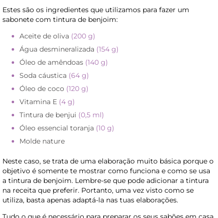
Estes são os ingredientes que utilizamos para fazer um
sabonete com tintura de benjoim:
Aceite de oliva
(200 g)
Água desmineralizada
(154 g)
Óleo de amêndoas
(140 g)
Soda cáustica
(64 g)
Óleo de coco
(120 g)
Vitamina E
(4 g)
Tintura de benjui
(0,5 ml)
Óleo essencial toranja
(10 g)
Molde nature
Neste caso, se trata de uma elaboração muito básica porque o
objetivo é somente te mostrar como funciona e como se usa
a tintura de benjoim. Lembre-se que pode adicionar a tintura
na receita que preferir. Portanto, uma vez visto como se
utiliza, basta apenas adaptá-la nas tuas elaborações.
Tudo o que é necessário para preparar os seus sabões em casa,