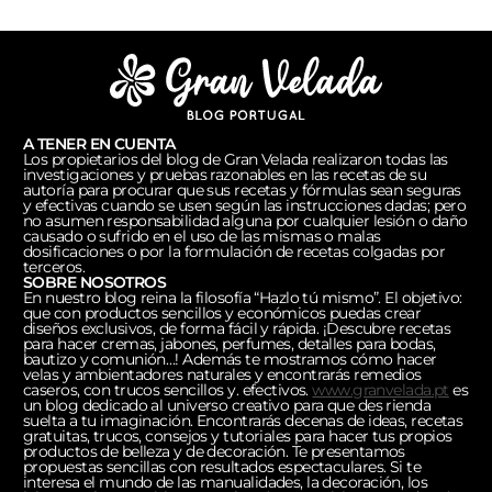
A TENER EN CUENTA
Los propietarios del blog de Gran Velada realizaron todas las
investigaciones y pruebas razonables en las recetas de su
autoría para procurar que sus recetas y fórmulas sean seguras
y efectivas cuando se usen según las instrucciones dadas; pero
no asumen responsabilidad alguna por cualquier lesión o daño
causado o sufrido en el uso de las mismas o malas
dosificaciones o por la formulación de recetas colgadas por
terceros.
SOBRE NOSOTROS
En nuestro blog reina la filosofía “Hazlo tú mismo”. El objetivo:
que con productos sencillos y económicos puedas crear
diseños exclusivos, de forma fácil y rápida. ¡Descubre recetas
para hacer cremas, jabones, perfumes, detalles para bodas,
bautizo y comunión…! Además te mostramos cómo hacer
velas y ambientadores naturales y encontrarás remedios
caseros, con trucos sencillos y. efectivos.
www.granvelada.pt
es
un blog dedicado al universo creativo para que des rienda
suelta a tu imaginación. Encontrarás decenas de ideas, recetas
gratuitas, trucos, consejos y tutoriales para hacer tus propios
productos de belleza y de decoración. Te presentamos
propuestas sencillas con resultados espectaculares. Si te
interesa el mundo de las manualidades, la decoración, los