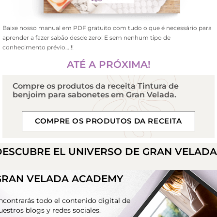
Baixe nosso manual em PDF gratuito com tudo o que é necessário para
aprender a fazer sabão desde zero!
E sem nenhum tipo de
conhecimento prévio…!!!
ATÉ A PRÓXIMA!
Compre os produtos da receita Tintura de
benjoim para sabonetes em Gran Velada.
COMPRE OS PRODUTOS DA RECEITA
DESCUBRE EL UNIVERSO DE GRAN VELAD
GRAN VELADA ACADEMY
ncontrarás todo el contenido digital de
uestros blogs y redes sociales.