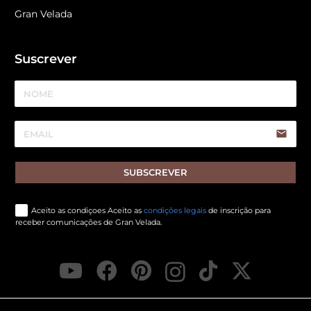
Gran Velada
Suscrever
email
SUBSCREVER
Aceito as condiçoes Aceito as
condições legais
de inscrição para
receber comunicações de Gran Velada.