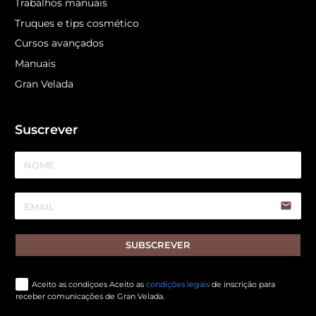
Trabalhos manuais
Truques e tips cosmético
Cursos avançados
Manuais
Gran Velada
Suscrever
email
SUBSCREVER
Aceito as condiçoes Aceito as
condições legais
de inscrição para
receber comunicações de Gran Velada.