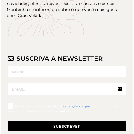
novidades, ofertas, novas receitas, manuais e cursos.
Mantenha-se informado sobre o que você mais gosta
com Gran Velada.
SUSCRIVA A NEWSLETTER
email
Aceito as condiçoes Aceito as
condições legais
de inscrição para
receber comunicações de Gran Velada.
SUBSCREVER